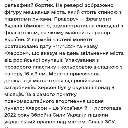
рельєфний бортик. На реверсі зображено
фігуру мешканця міста, який стоїть спиною з
піднятими руками. Праворуч — фрагмент
будівлі (ймовірно, адміністративна споруда) з
флагштоком, на якому майорить прапор
України. У верхній частині монети
розташовано дату «11.11.22» та назву
«Херсон», що вказує на день звільнення міста
від російської окупації. Упакування з
прозорого пластику і кольоровою вкладкою з
паперу 16 х 9 см. Монета присвячена
деокупації міста-героя від російських
загарбників. Херсон був у окупації понад 8
місяців. Та з самого початку
повномасштабного вторгнення щодня
лунало: «Херсон – це Україна» й 11 листопада
2022 року Збройні Сили України підняли
український прапор над містом. Слава ЗСУ.