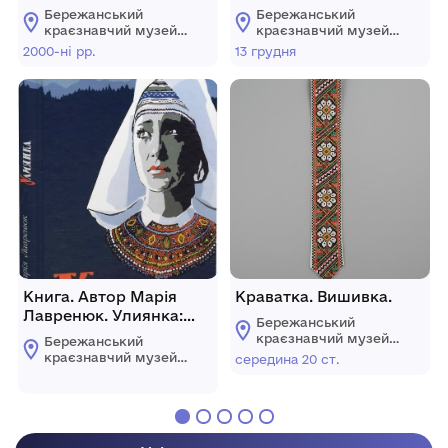
Бандери
Стефаника. 13. XII. 1925
Бережанський
Бережанський
р. Фотокопія.
краєзнавчий музей
краєзнавчий музей
Бережанської
Бережанської
2000-ні рр.
13 грудня
міської ради
міської ради
Тернопільської
Тернопільської
області
області
Книга. Автор Марія
Краватка. Вишивка.
Лавренюк. Улиянка:
Бережанський
роман.
краєзнавчий музей
Бережанський
Бережанської
краєзнавчий музей
середина 20 ст.
міської ради
Бережанської
Тернопільської
міської ради
області
Тернопільської
області