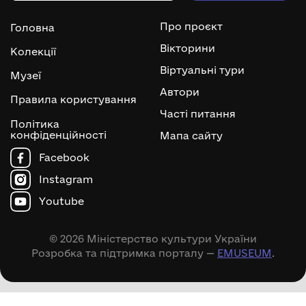
Про проєкт
Головна
Вікторини
Колекції
Віртуальні тури
Музеї
Автори
Правила користування
Часті питання
Політика
конфіденційності
Мапа сайту
Facebook
Instagram
Youtube
© 2026 Міністерство культури України
Розробка та підтримка порталу —
EMUSEUM
.