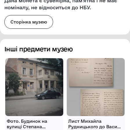
Дана монета є сувенірна, пам'ятна і не має
номіналу, не відноситься до НБУ.
Сторінка музею
Інші предмети музею
Фото. Будинок на
Лист Михайла
вулиці Степана
Рудницького до Василя