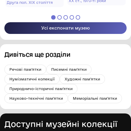
ХХ ст., 1970-ті роки
обласний художній
Друга пол. ХІХ століття
музей ім.
музей ім.
О.О.Шовкуненка"
О.О.Шовкуненка"
ХОР
ХОР
Усі експонати музею
Дивіться ще розділи
Речові пам'ятки
Писемні пам'ятки
Нумізматичні колекції
Художні пам'ятки
Природничо-історичні пам'ятки
Науково-технічні пам'ятки
Меморіальні пам'ятки
Доступні музейні колекції