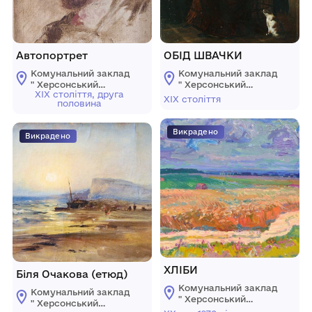
Автопортрет
OБІД ШВАЧКИ
Комунальний заклад
Комунальний заклад
" Херсонський
" Херсонський
ХІХ століття, друга
обласний художній
обласний художній
ХІХ століття
половина
музей ім.
музей ім.
О.О.Шовкуненка"
О.О.Шовкуненка"
ХОР
ХОР
Викрадено
Викрадено
ХЛІБИ
Біля Очакова (етюд)
Комунальний заклад
Комунальний заклад
" Херсонський
" Херсонський
обласний художній