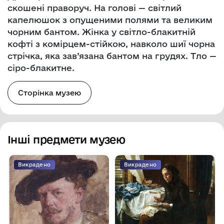
скошені праворуч. На голові — світлий
капелюшок з опущеними полями та великим
чорним бантом. Жінка у світло-блакитній
кофті з комірцем-стійкою, навколо шиї чорна
стрічка, яка зав’язана бантом на грудях. Тло —
сіро-блакитне.
Сторінка музею
Інші предмети музею
Викрадено
Викрадено