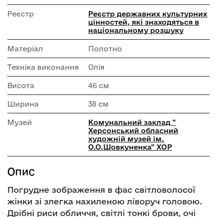
Реєстр
Реєстр державних культурних
цінностей, які знаходяться в
національному розшуку
Матеріал
Полотно
Техніка виконання
Олія
Висота
46 см
Ширина
38 см
Музей
Комунальний заклад "
Херсонський обласний
художній музей ім.
О.О.Шовкуненка" ХОР
Опис
Погрудне зображення в фас світловолосої
жінки зі злегка нахиленою ліворуч головою.
Дрібні риси обличчя, світлі тонкі брови, очі