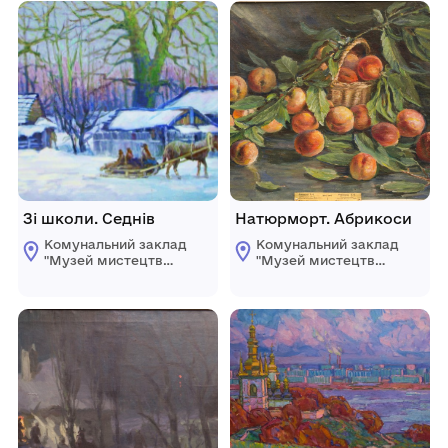
Зі школи. Седнів
Натюрморт. Абрикоси
Комунальний заклад
Комунальний заклад
"Музей мистецтв
"Музей мистецтв
Кіровоградської
Кіровоградської
обласної ради"
обласної ради"