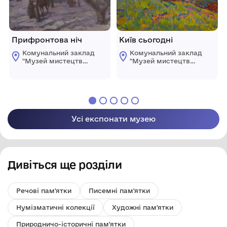
Прифронтова ніч
Київ сьогодні
Комунальний заклад
Комунальний заклад
"Музей мистецтв
"Музей мистецтв
Кіровоградської
Кіровоградської
обласної ради"
обласної ради"
Усі експонати музею
Дивіться ще розділи
Речові пам'ятки
Писемні пам'ятки
Нумізматичні колекції
Художні пам'ятки
Природничо-історичні пам'ятки