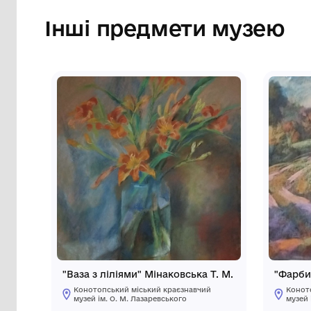
Сторінка музею
Інші предмети му