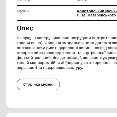
Техніка виконання
Сангіна
Довжина
46 см
Висота
50 см
Музей
Конотопс
О. М. Ла
Опис
На аркуші паперу виконано погрудний п
голови вліво). Обличчя змодельоване 
опрацюванням рис: підкреслені вилиці,
створює образ зосередженості та внутр
фон нейтральний, без деталізації, що ак
теплій монохромній гамі (червонувато-
виразності та підкреслює фактуру.