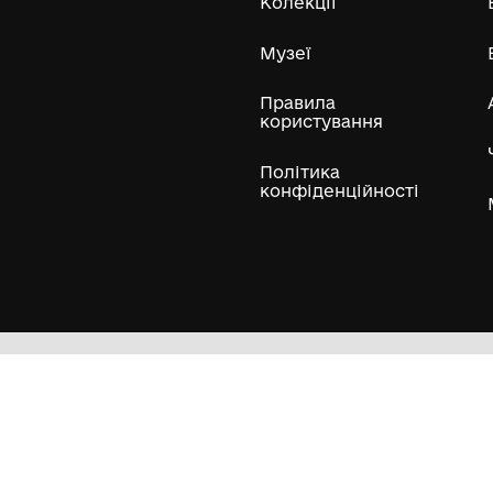
ли
Нумізматичні колекції
Художні пам'ятки
Гол