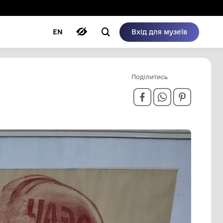
ому режимі
ри
Автори
Блог
EN