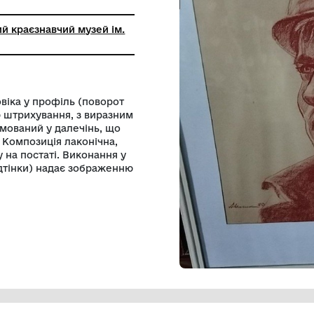
ький міський краєзнавчий музей ім.
заревського
ортрет чоловіка у профіль (поворот
за допомогою штрихування, з виразним
 погляд спрямований у далечінь, що
ішньої сили. Композиція лаконічна,
центує увагу на постаті. Виконання у
коричневі відтінки) надає зображенню