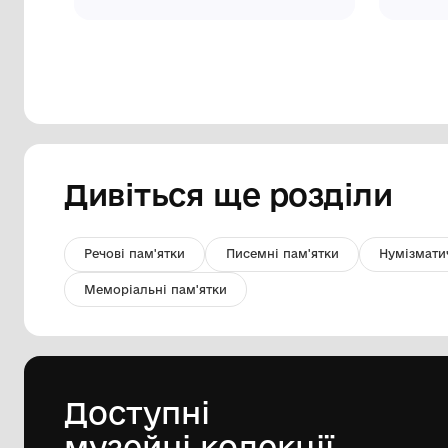
"Ваза з ліліями" Мінаковська Т. М.
Конотопський міський краєзнавчий
музей ім. О. М. Лазаревського