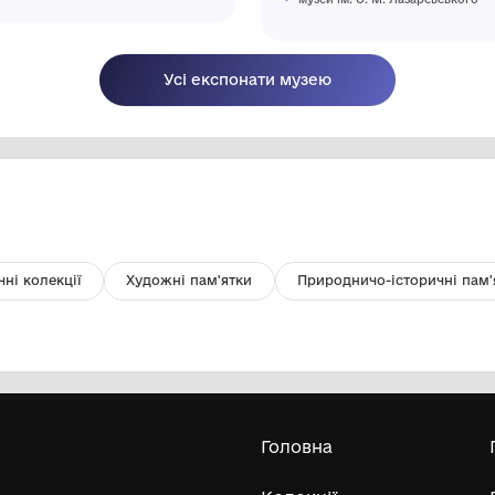
"Фарби осені" Мінаковська Т. М.
Ка
О.
Конотопський міський краєзнавчий
музей ім. О. М. Лазаревського
Усі експонати м