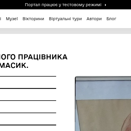
Портал працює у тестов
дені / Зниклі
Музеї
Вікторини
Віртуальні ту
ЕВІДОМОГО ПРАЦІВНИКА
. О.В. МАСИК.
фіки