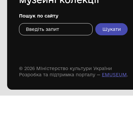
Дивіться ще розді
Речові пам'ятки
Писемні пам'ятки
Меморіальні пам'ятки
Доступні
музейні колекції