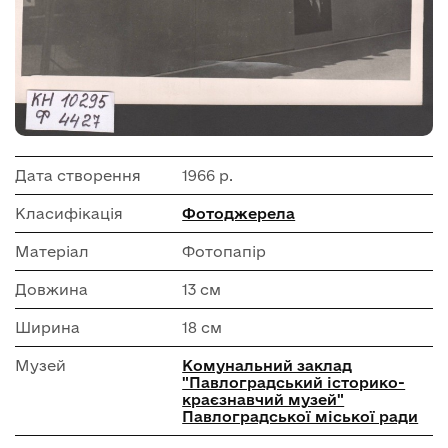
Дата створення
1966 р.
Класифікація
Фотоджерела
Матеріал
Фотопапір
Довжина
13 см
Ширина
18 см
Музей
Комунальний заклад
"Павлоградський історико-
краєзнавчий музей"
Павлоградської міської ради