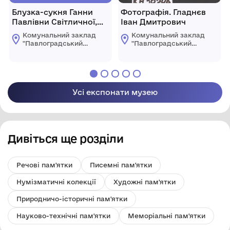
Блузка-сукня Ганни
Фотографія. Гладнєв
Павлівни Світличної,
Іван Дмитрович
павлоградської
Комунальний заклад
Комунальний заклад
поетеси
"Павлоградський
"Павлоградський
історико-
історико-
краєзнавчий музей"
краєзнавчий музей"
Павлоградської
Павлоградської
міської ради
міської ради
Усі експонати музею
Дивіться ще розділи
Речові пам'ятки
Писемні пам'ятки
Нумізматичні колекції
Художні пам'ятки
Природничо-історичні пам'ятки
Науково-технічні пам'ятки
Меморіальні пам'ятки