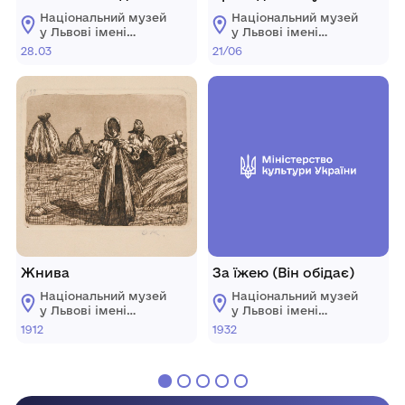
Олекси Новаківського
Духовеньству Єпархїи
Національний музей
Національний музей
Перемыскои русскои
у Львові імені
у Львові імені
Андрея
Андрея
28.03
21/06
Шептицького
Шептицького
Жнива
За їжею (Він обідає)
Національний музей
Національний музей
у Львові імені
у Львові імені
Андрея
Андрея
1912
1932
Шептицького
Шептицького