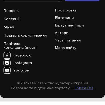
Про проєкт
Головна
Вікторини
Колекції
Віртуальні тури
Музеї
Автори
Правила користування
Часті питання
Політика
конфіденційності
Мапа сайту
Facebook
Instagram
Youtube
© 2026 Міністерство культури України
Розробка та підтримка порталу —
EMUSEUM
.