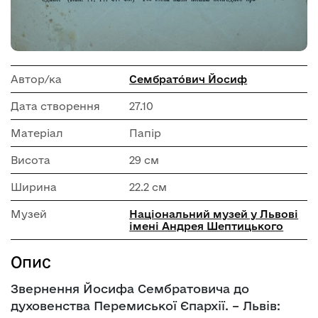
Автор/ка
Сембрато́вич Йосиф
Дата створення
27.10
Матеріал
Папір
Висота
29 см
Ширина
22.2 см
Музей
Національний музей у Львові
імені Андрея Шептицького
Опис
Звернення Йосифа Сембратовича до
духовенства Перемиської Єпархії. – Львів: