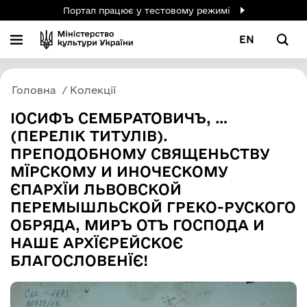
Портал працює у тестовому режимі
EN
Головна
Колекції
ІОСИФЪ СЕМБРАТОВИЧЪ, …
(ПЕРЕЛІК ТИТУЛІВ).
ПРЕПОДОБНОМУ СВЯЩЕНЬСТВУ
МЇРСКОМУ И ИНОЧЕСКОМУ
ЄПАРХЇИ ЛЬВОВСКОЙ
ПЕРЕМЫШЛЬСКОЙ ГРЕКО-РУСКОГО
ОБРЯДА, МИРЪ ОТЪ ГОСПОДА И
НАШЕ АРХЇЄРЕЙСКОЄ
БЛАГОСЛОВЕНЇЄ!