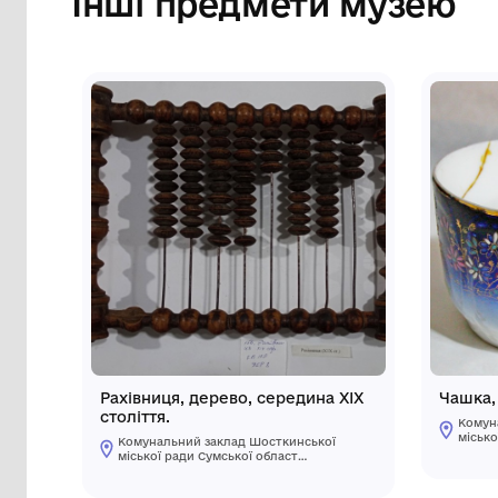
Сторінка музею
Інші предмети му