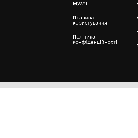
ли
Нумізматичні колекції
Художні пам'ятки
Гол
Кол