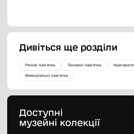
Рахівниця, дерево, середина XIX
століття.
Комунальний заклад Шосткинської
міської ради Сумської област
"Шосткинський краєзнавчий музей"