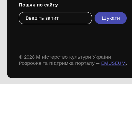
Дивіться ще розді
Речові пам'ятки
Писемні пам'ятки
Меморіальні пам'ятки
Доступні
музейні колекції