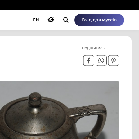
ому режимі
ри
Автори
Блог
EN
СТАЦІЯ