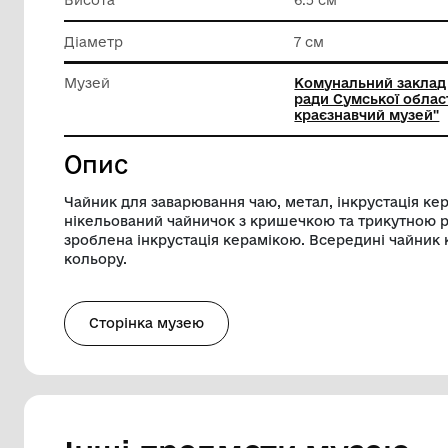
Матеріал
Метал
Техніка виконання
Штампув
Висота
6.5 см
Діаметр
7 см
Музей
Комунал
ради Су
краєзна
Опис
Чайник для заварювання чаю, метал, ін
нікельований чайничок з кришечкою та 
зроблена інкрустація керамікою. Всеред
кольору.