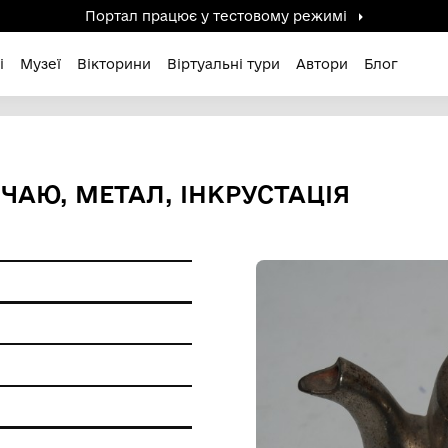
Портал працює у тестов
дені / Зниклі
Музеї
Вікторини
Віртуальні ту
АННЯ ЧАЮ, МЕТАЛ, ІНКРУ
ий
ам'ятки