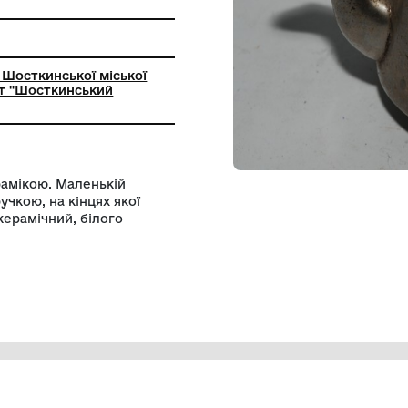
ання
ьний заклад Шосткинської міської
мської област "Шосткинський
вчий музей"
крустація керамікою. Маленькій
трикутною ручкою, на кінцях якої
ині чайник керамічний, білого