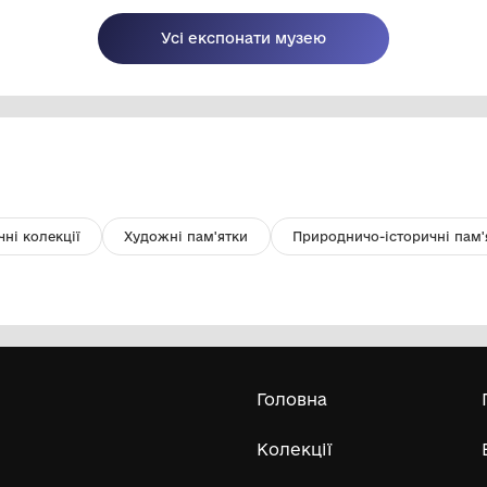
Чашка, фарфор, розпис.
М
Комунальний заклад Шосткинської
міської ради Сумської област
"Шосткинський краєзнавчий музей"
Усі експонати м