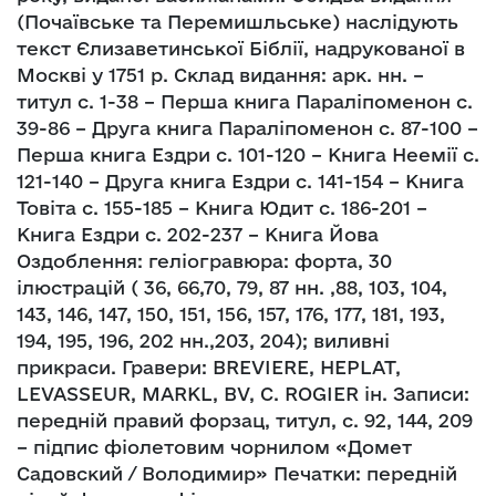
(Почаївське та Перемишльське) наслідують
текст Єлизаветинської Біблії, надрукованої в
Москві у 1751 р. Склад видання: арк. нн. –
титул с. 1-38 – Перша книга Параліпоменон с.
39-86 – Друга книга Параліпоменон с. 87-100 –
Перша книга Ездри с. 101-120 – Книга Неемії с.
121-140 – Друга книга Ездри с. 141-154 – Книга
Товіта с. 155-185 – Книга Юдит с. 186-201 –
Книга Ездри с. 202-237 – Книга Йова
Оздоблення: геліогравюра: форта, 30
ілюстрацій ( 36, 66,70, 79, 87 нн. ,88, 103, 104,
143, 146, 147, 150, 151, 156, 157, 176, 177, 181, 193,
194, 195, 196, 202 нн.,203, 204); виливні
прикраси. Гравери: BREVIERE, HEPLAT,
LEVASSEUR, MARKL, BV, C. ROGIER ін. Записи:
передній правий форзац, титул, с. 92, 144, 209
– підпис фіолетовим чорнилом «Домет
Садовский / Володимир» Печатки: передній