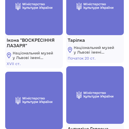
Ікона "ВОСКРЕСІННЯ
Тарілка
ЛАЗАРЯ"
Національний музей
у Львові імені
Національний музей
Андрея
у Львові імені
Початок 20 ст.
Шептицького
Андрея
ХVІІ ст.
Шептицького
Антимінс Гедеона