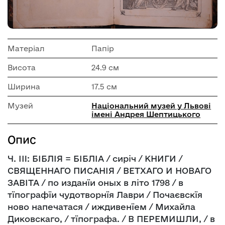
Матеріал
Папір
Висота
24.9 см
Ширина
17.5 см
Музей
Національний музей у Львові
імені Андрея Шептицького
Опис
Ч. ІII: БІБЛІЯ = БІБЛІА / сиріч / КНИГИ /
СВЯЩЕННАГО ПИСАНІЯ / ВЕТХАГО И НОВАГО
ЗАВІТА / по изданїи оных в літо 1798 / в
тїпографїи чудотворнїя Лаври / Почаєвскїя
ново напечатася / иждивенїем / Михайла
Диковскаго, / тїпографа. / В ПЕРЕМИШЛИ, / в