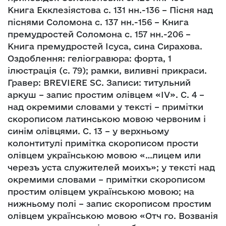
Книга Екклезіястова с. 131 нн.-136 – Пісня над
піснями Соломона с. 137 нн.-156 – Книга
премудростей Соломона с. 157 нн.-206 –
Книга премудростей Ісуса, сина Сирахова.
Оздоблення: геліогравюра: форта, 1
ілюстрація (с. 79); рамки, виливні прикраси.
Гравер: BREVIERE SC. Записи: титульний
аркуш – запис простим олівцем «IV». С. 4 –
над окремими словами у тексті – примітки
скорописом латинською мовою червоним і
синім олівцями. С. 13 – у верхньому
колонтитулі примітка скорописом прости
олівцем українською мовою «…лицем или
черезъ уста служителей моихъ»; у тексті над
окремими словами – примітки скорописом
простим олівцем українською мовою; на
нижньому полі – запис скорописом простим
олівцем українською мовою «Отч го. Возванія