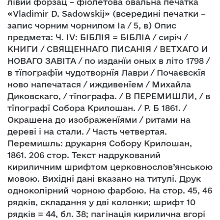
лівий форзац – фіолетова овальна печатка
«Vladimir D. Sadowskij» (всередині печатки –
запис чорним чорнилом Іа / 5, в) Опис
предмета: Ч. ІV: БІБЛІЯ = БІБЛІА / сиріч /
КНИГИ / СВЯЩЕННАГО ПИСАНІЯ / ВЕТХАГО И
НОВАГО ЗАВІТА / по изданїи оных в літо 1798 /
в тїпографїи чудотворнїя Лаври / Почаєвскїя
ново напечатася / иждивенїем / Михайла
Диковскаго, / тїпографа. / В ПЕРЕМИШЛИ, / в
тїпографї Собора Крилошан. / Р. Б 1861. /
Окрашена до изображенїями / ритами на
дереві і на стали. / Часть четвертая.
Перемишль: друкарня Собору Крилошан,
1861. 206 стор. Текст надрукований
кириличним шрифтом церковнослов’янською
мовою. Вихідні дані вказано на титулі. Друк
одноколірний чорною фарбою. На стор. 45, 46
рядків, складання у дві колонки; шрифт 10
рядків = 44, бл. 38; пагінація кирилична вгорі