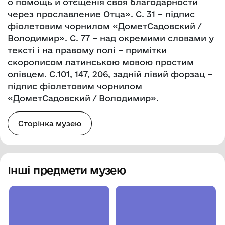
о помощь и отєщенія своя благодарности
через прославление Отца». С. 31 – підпис
фіолетовим чорнилом «ДометСадовский /
Володимир». С. 77 – над окремими словами у
тексті і на правому полі – примітки
скорописом латинською мовою простим
олівцем. С.101, 147, 206, задній лівий форзац –
підпис фіолетовим чорнилом
«ДометСадовский / Володимир».
Сторінка музею
Інші предмети музею