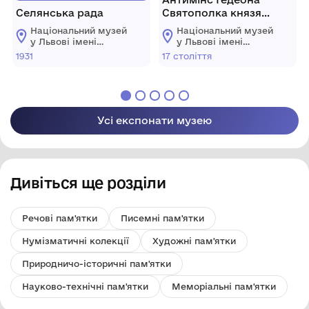
Селянська рада
Святополка князя
Четвертинського
Національний музей
Національний музей
"Покладення до гробу"
у Львові імені
у Львові імені
Андрея
Андрея
1931
17 століття
Шептицького
Шептицького
Усі експонати музею
Дивіться ще розділи
Речові пам'ятки
Писемні пам'ятки
Нумізматичні колекції
Художні пам'ятки
Природничо-історичні пам'ятки
Науково-технічні пам'ятки
Меморіальні пам'ятки