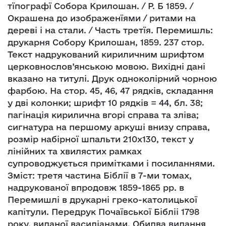
тїпографї Собора Крилошан. / Р. Б 1859. /
Окрашена до изображенїями / ритами на
дереві і на стали. / Часть третїя. Перемишль:
друкарня Собору Крилошан, 1859. 237 стор.
Текст надрукований кириличним шрифтом
церковнослов’янською мовою. Вихідні дані
вказано на титулі. Друк одноколірний чорною
фарбою. На стор. 45, 46, 47 рядків, складання
у дві колонки; шрифт 10 рядків = 44, бл. 38;
пагінація кирилична вгорі справа та зліва;
сигнатура на першому аркуші внизу справа,
розмір набірної шпальти 210х130, текст у
лінійних та хвилястих рамках
супроводжується примітками і посиланнями.
Зміст: третя частина Біблії в 7-ми томах,
надрукованої впродовж 1859-1865 рр. в
Перемишлі в друкарні греко-католицької
капітули. Передрук Почаївської Бібліі 1798
року, виданої василіанами. Обидва видання