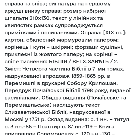
справа та зліва; сигнатура на першому
аркуші внизу справа; розмір набірної
шпальти 210х130, текст у лінійних та
хвилястих рамках супроводжується
примітками і посиланнями. Оправа: [XIX ст.]:
картон, обклеєний мармуровим папером;
корінець і кути – шкіряні; форзаци суцільні,
приклеєні із жовтого паперу; на корінці –
сліпе тиснення: БІБЛІЯ / ВЕТХ.ЗАВѢТЬ / 2.
Зміст: Четверта частина Біблії в 7-ми томах,
надрукованої впродовж 1859-1865 рр. в
Перемишлі в друкарні Собору Крилошан.
Передрук Почаївської Бібліі 1798 року, виданої
василіанами. Обидва видання (Почаївське та
Перемишльське) наслідують текст
Єлизаветинської Біблії, надрукованої в
Москві у 1751 р. Склад видання: с. 1 нн. – титул
с. 3 нн.-86 – Псалтир с. 87 нн.-119 – Книга
приповідок Соломонових с. 120 нн.-130 –