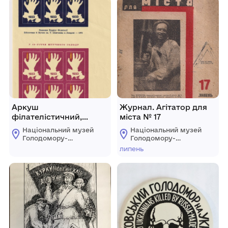
Аркуш
Журнал. Агітатор для
філателістичний,
міста № 17
пам’ятний «У 40-річчя
Національний музей
Національний музей
штучного голоду»
Голодомору-
Голодомору-
геноциду
геноциду
липень