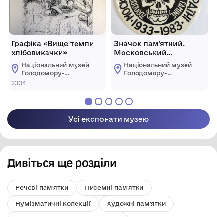
Графіка «Вище темпи
Значок пам’ятний.
хлібовикачки»
Московський
Голодомор на Україні.
Національний музей
Національний музей
1933-1983.
Голодомору-
Голодомору-
геноциду
геноциду
2004
Усі експонати музею
Дивіться ще розділи
Речові пам'ятки
Писемні пам'ятки
Нумізматичні колекції
Художні пам'ятки