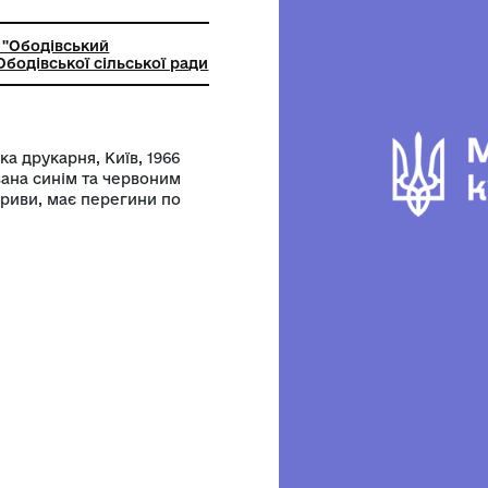
фський друк
ьний заклад "Ободівський
чий музей" Ободівської сільської ради
ївська міська друкарня, Київ, 1966
на ній друкована синім та червоним
частині - надриви, має перегини по
від часу