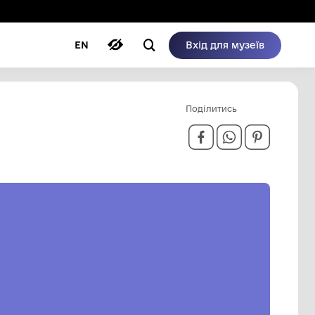
ому режимі
ри
Автори
Блог
EN
СЬКА МІСЬКА