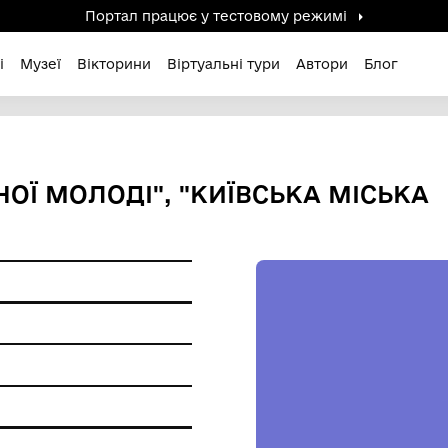
Портал працює у тестов
дені / Зниклі
Музеї
Вікторини
Віртуальні ту
ИСТИЧНОЇ МОЛОДІ", "КИЇВ
 РІК
 пам'ятки