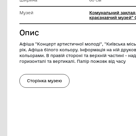
Техніка виконання
Типогра
Довжина
82 см
Ширина
60 см
Музей
Комунал
краєзнав
Опис
Афіша "Концерт артистичної молоді", "Ки
рік. Афіша білого кольору. Інформація 
кольорами. В правій стороні та верхній 
горизонталі та вертикалі. Папір пожовк 
Сторінка музею