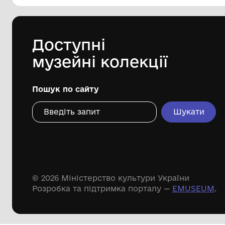
Комунальний заклад "Ободівський
краєзнавчий музей" Ободівської
сільської ради
03.12
Дивіться ще розді
Речові пам'ятки
Писемні пам'ятки
Меморіальні пам'ятки