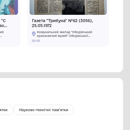
стівка поштова вітальна "С
Газета "Т
овым годом!" Видавництво
25.05.1972