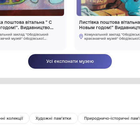
Листівка поштова вітальна " С
Ли
Новым годом!". Видавництво
Н