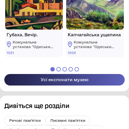
Губаха. Вечір.
Капчагайська ущелина
Комунальна
Комунальна
установа "Одеський
установа "Одеський
національний
національний
1981
1968
художній музей"
художній музей"
Усі експонати музею
Дивіться ще розділи
Речові пам'ятки
Писемні пам'ятки