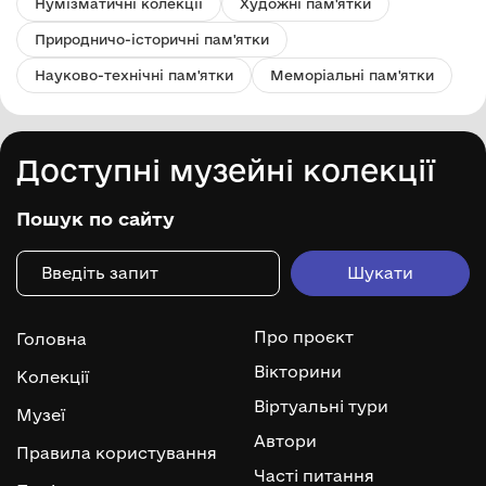
Нумізматичні колекції
Художні пам'ятки
Природничо-історичні пам'ятки
Науково-технічні пам'ятки
Меморіальні пам'ятки
Доступні музейні колекції
Пошук по сайту
Про проєкт
Головна
Вікторини
Колекції
Віртуальні тури
Музеї
Автори
Правила користування
Часті питання