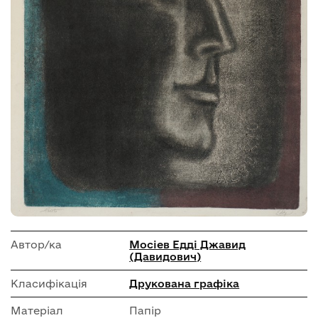
Автор/ка
Мосіев Едді Джавид
(Давидович)
Класифікація
Друкована графіка
Матеріал
Папір