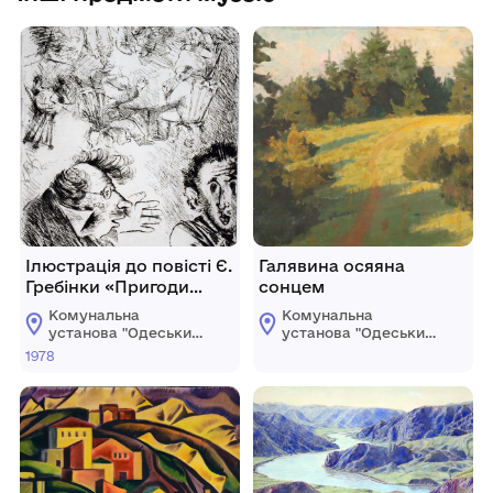
Ілюстрація до повісті Є.
Галявина осяяна
Гребінки «Пригоди
сонцем
синьої асигнації»
Комунальна
Комунальна
установа "Одеський
установа "Одеський
національний
національний
1978
художній музей"
художній музей"