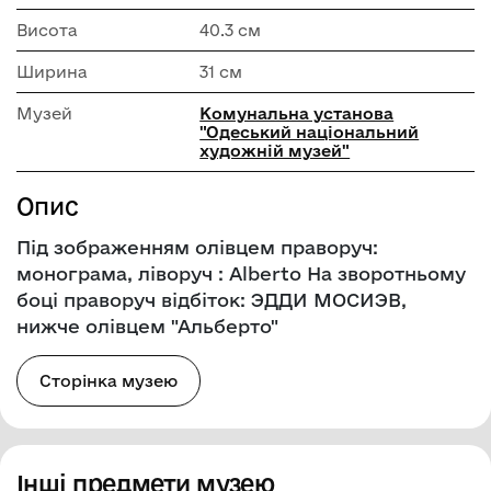
Висота
40.3 см
Ширина
31 см
Музей
Комунальна установа
"Одеський національний
художній музей"
Опис
Під зображенням олівцем праворуч:
монограма, ліворуч : Alberto На зворотньому
боці праворуч відбіток: ЭДДИ МОСИЭВ,
нижче олівцем "Альберто"
Сторінка музею
Інші предмети музею