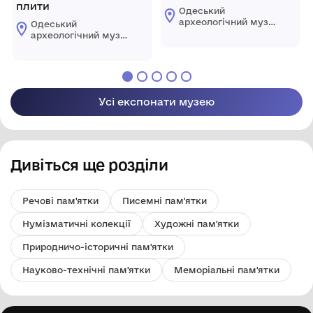
плити
трапецеподібний
Одеський
археологічний музей
Одеський
Національної
археологічний музей
академії наук
Національної
України
академії наук
України
Усі експонати музею
Дивіться ще розділи
Речові пам'ятки
Писемні пам'ятки
Нумізматичні колекції
Художні пам'ятки
Природничо-історичні пам'ятки
Науково-технічні пам'ятки
Меморіальні пам'ятки