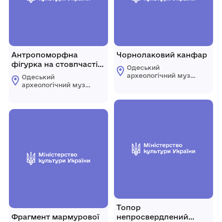
Антропоморфна
Чорнолаковий канфар
фігурка на стовпчастій
Одеський
ніжці
археологічний музей
Одеський
Національної
археологічний музей
академії наук
Національної
України
академії наук
України
Топор
Фрагмент мармурової
непросвердлений