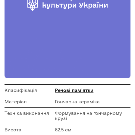
Класифікація
Речові пам'ятки
Матеріал
Гончарна кераміка
Техніка виконання
Формування на гончарному
крузі
Висота
62.5 см