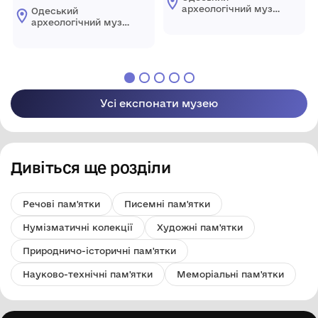
археологічний музей
Одеський
Національної
археологічний музей
академії наук
Національної
України
академії наук
України
Усі експонати музею
Дивіться ще розділи
Речові пам'ятки
Писемні пам'ятки
Нумізматичні колекції
Художні пам'ятки
Природничо-історичні пам'ятки
Науково-технічні пам'ятки
Меморіальні пам'ятки