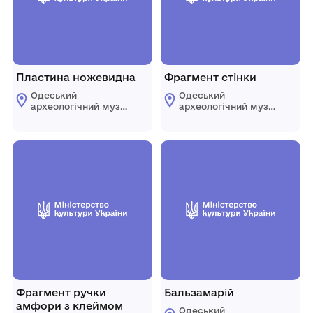
Пластина ножевидна
Фрагмент стінки
Одеський
Одеський
археологічний музей
археологічний музей
Національної
Національної
академії наук
академії наук
України
України
Фрагмент ручки
Бальзамарій
амфори з клеймом
Одеський