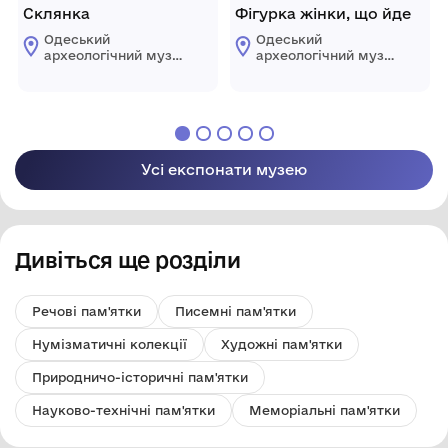
Склянка
Фігурка жінки, що йде
Одеський
Одеський
археологічний музей
археологічний музей
Національної
Національної
академії наук
академії наук
України
України
Усі експонати музею
Дивіться ще розділи
Речові пам'ятки
Писемні пам'ятки
Нумізматичні колекції
Художні пам'ятки
Природничо-історичні пам'ятки
Науково-технічні пам'ятки
Меморіальні пам'ятки