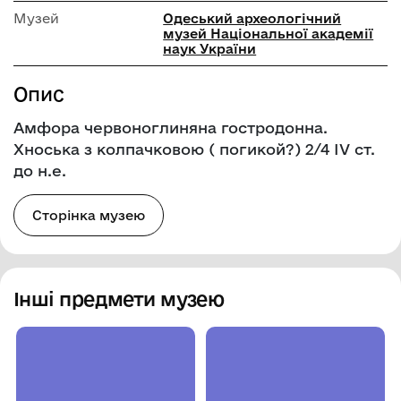
Музей
Одеський археологічний
музей Національної академії
наук України
Опис
Амфора червоноглиняна гостродонна.
Хноська з колпачковою ( погикой?) 2/4 ІV ст.
до н.е.
Сторінка музею
Інші предмети музею