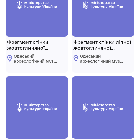
Фрагмент стінки
Фрагмент стінки ліпної
жовтоглиняної
жовтоглиняної
посудини
посудини, жовтого
Одеський
Одеський
кольору назовні.
археологічний музей
археологічний музей
Національної
Національної
академії наук
академії наук
України
України