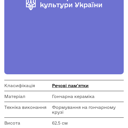
Класифікація
Речові пам'ятки
Матеріал
Гончарна кераміка
Техніка виконання
Формування на гончарному
крузі
Висота
62.5 см