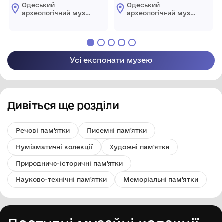
Одеський
Одеський
археологічний музей
археологічний музей
Національної
Національної
академії наук
академії наук
України
України
Усі експонати музею
Дивіться ще розділи
Речові пам'ятки
Писемні пам'ятки
Нумізматичні колекції
Художні пам'ятки
Природничо-історичні пам'ятки
Науково-технічні пам'ятки
Меморіальні пам'ятки