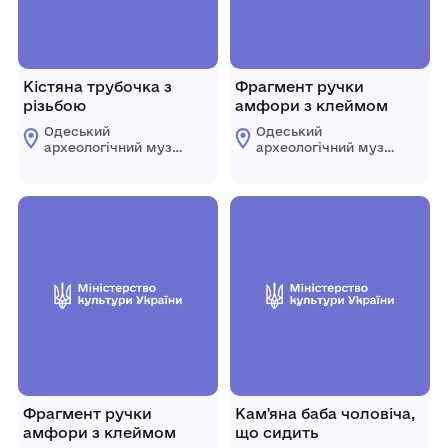
Кістяна трубочка з
Фрагмент ручки
різьбою
амфори з клеймом
Одеський
Одеський
археологічний музей
археологічний музей
Національної
Національної
академії наук
академії наук
України
України
Фрагмент ручки
Кам'яна баба чоловіча,
амфори з клеймом
що сидить