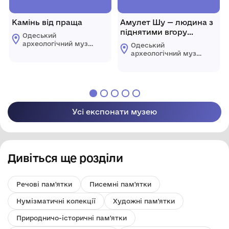
Камінь від праща
Амулет Шу — людина з
піднятими вгору
Одеський
руками
археологічний музей
Одеський
Національної
археологічний музей
академії наук
Національної
України
академії наук
України
Усі експонати музею
Дивіться ще розділи
Речові пам'ятки
Писемні пам'ятки
Нумізматичні колекції
Художні пам'ятки
Природничо-історичні пам'ятки