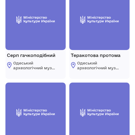
Серп гачкоподібний
Теракотова протома
Одеський
Одеський
археологічний музей
археологічний музей
Національної
Національної
академії наук
академії наук
України
України