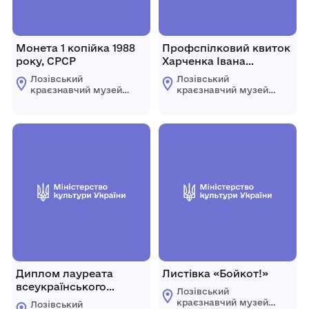
Монета 1 копійка 1988
Профспілковий квиток
року, СРСР
Харченка Івана
Федоровича
Лозівський
Лозівський
краєзнавчий музей
краєзнавчий музей
Лозівської міської
Лозівської міської
ради Харківської
ради Харківської
області
області
Диплом лауреата
Листівка «Бойкот!»
всеукраїнського
Лозівський
фестивалю «Пісні
краєзнавчий музей
Лозівський