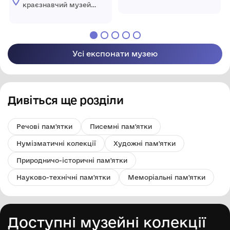
народжені в АТО»
Лозівської міської
краєзнавчий музей
ради Харківської
Лозівської міської
області
ради Харківської
області
Усі експонати музею
Дивіться ще розділи
Речові пам'ятки
Писемні пам'ятки
Нумізматичні колекції
Художні пам'ятки
Природничо-історичні пам'ятки
Науково-технічні пам'ятки
Меморіальні пам'ятки
Доступні музейні колекції