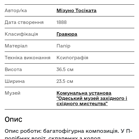
Автор/ка
Мізуно Тосіката
Дата створення
1888
Класифікація
Гравюра
Матеріал
Папір
Техніка виконання
Ксилографія
Висота
36.5 см
Ширина
23.5 см
Музей
Комунальна установа
"Одеський музей західного і
східного мистецтва"
Опис
Опис роботи: багатофігурна композиція. У П-
подібних воріт, складених з колод,