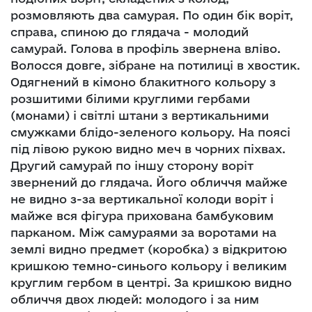
розмовляють два самурая. По один бік воріт,
справа, спиною до глядача - молодий
самурай. Голова в профіль звернена вліво.
Волосся довге, зібране на потилиці в хвостик.
Одягнений в кімоно блакитного кольору з
розшитими білими круглими гербами
(монами) і світлі штани з вертикальними
смужками блідо-зеленого кольору. На поясі
під лівою рукою видно меч в чорних піхвах.
Другий самурай по іншу сторону воріт
звернений до глядача. Його обличчя майже
не видно з-за вертикальної колоди воріт і
майже вся фігура прихована бамбуковим
парканом. Між самураями за воротами на
землі видно предмет (коробка) з відкритою
кришкою темно-синього кольору і великим
круглим гербом в центрі. За кришкою видно
обличчя двох людей: молодого і за ним