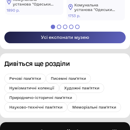
Аркуш із серії
найвідомішими
установа "Одеський
Комунальна
«Принципи
картинами
музей західного і
установа "Одеський
1890 р.
східного мистецтва"
керівництва для
Королівської галереї
музей західного і
1753 р.
східного мистецтва"
прийняття рішень»
Дрездену". 1753 р. Том 1
(1885-1890)
Усі експонати музею
Дивіться ще розділи
Речові пам'ятки
Писемні пам'ятки
Нумізматичні колекції
Художні пам'ятки
Природничо-історичні пам'ятки
Науково-технічні пам'ятки
Меморіальні пам'ятки