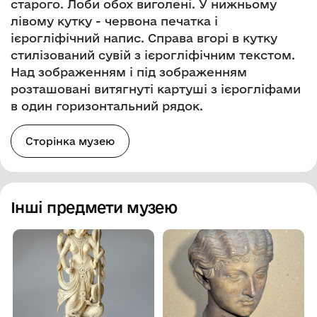
старого. Лоби обох виголені. У нижньому
лівому кутку - червона печатка і
ієрогліфічний напис. Справа вгорі в кутку
стилізований сувій з ієрогліфічним текстом.
Над зображенням і під зображенням
розташовані витягнуті картуші з ієрогліфами
в один горизонтальний рядок.
Сторінка музею
Інші предмети музею