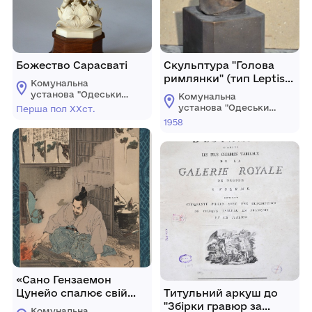
Божество Сарасваті
Скульптура "Голова
римлянки" (тип Leptis-
Комунальна
Malta; Лівілла?)
установа "Одеський
Комунальна
музей західного і
установа "Одеський
Перша пол ХХст.
східного мистецтва"
музей західного і
1958
східного мистецтва"
«Сано Гензаемон
Цунейо спалює свій
Титульний аркуш до
заповітний бонсай».
"Збірки гравюр за
Комунальна