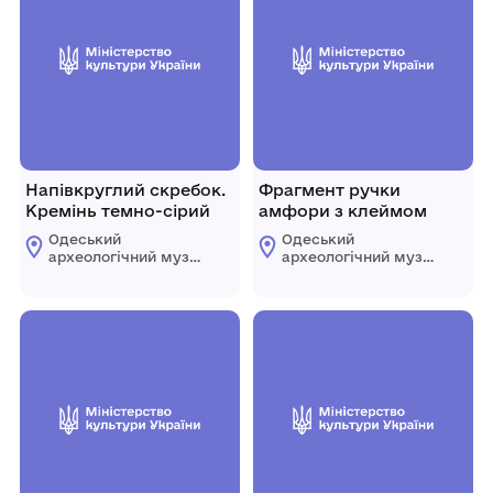
Напівкруглий скребок.
Фрагмент ручки
Кремінь темно-сірий
амфори з клеймом
Одеський
Одеський
археологічний музей
археологічний музей
Національної
Національної
академії наук
академії наук
України
України