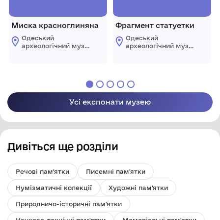
Миска красноглиняна
Фрагмент статуетки
Одеський
Одеський
археологічний музей
археологічний музей
Національної
Національної
академії наук
академії наук
України
України
Усі експонати музею
Дивіться ще розділи
Речові пам'ятки
Писемні пам'ятки
Нумізматичні колекції
Художні пам'ятки
Природничо-історичні пам'ятки
Науково-технічні пам'ятки
Меморіальні пам'ятки