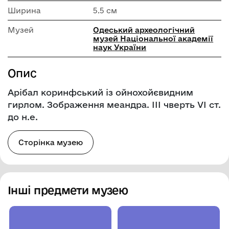
Ширина
5.5 см
Музей
Одеський археологічний
музей Національної академії
наук України
Опис
Арібал коринфський із ойнохойєвидним
гирлом. Зображення меандра. ІІІ чверть VI ст.
до н.е.
Сторінка музею
Інші предмети музею