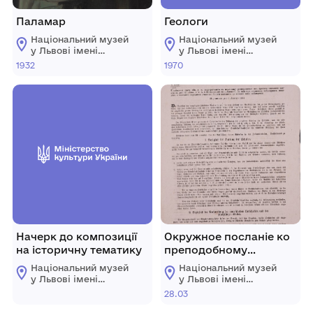
Паламар
Геологи
Національний музей
Національний музей
у Львові імені
у Львові імені
Андрея
Андрея
1932
1970
Шептицького
Шептицького
Начерк до композиції
Окружное посланіе ко
на історичну тематику
преподобному
епархіальному
Національний музей
Національний музей
Духовеньству. Ч. ІІ.
у Львові імені
у Львові імені
Андрея
Андрея
28.03
Шептицького
Шептицького