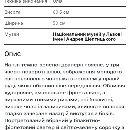
Техніка виконання
Олія
Висота
60.5 см
Ширина
50 см
Музей
Національний музей у Львові
імені Андрея Шептицького
Опис
На тлі темно-зеленої драперії поясне, у три
чверті повороті вліво, зображення молодого
світловолосого чоловіка з пензлем у правій
руці, якою обхопив ліве передпліччя. Обличчя
худорляве, змальоване фронтально, з
виразними тонкими рисами, очі блакитні,
високе чоло із залисинами, хвилясте волосся
гладко зачесане назад й виступає з боків.
Портретований вбраний у блакитно-
фіолетовий светер й світло-зелену сорочку з