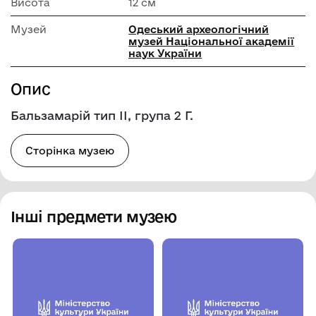
Висота
12 см
Музей
Одеський археологічний
музей Національної академії
наук України
Опис
Бальзамарій тип ІІ, група 2 Г.
Сторінка музею
Інші предмети музею