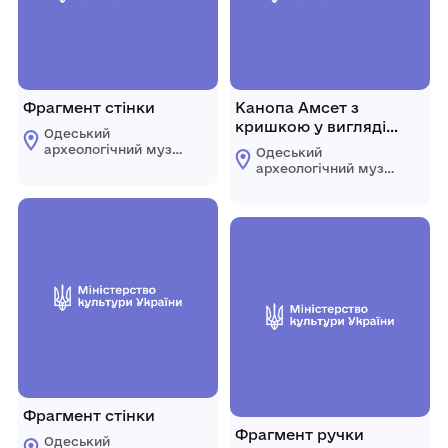
Фрагмент стінки
Канопа Амсет з
кришкою у вигляді
Одеський
людської голови з
археологічний музей
Одеський
бородою
Національної
археологічний музей
академії наук
Національної
України
академії наук
України
Фрагмент стінки
Фрагмент ручки
Одеський