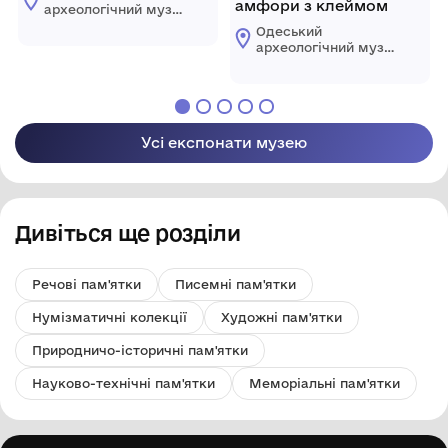
амфори з клеймом
археологічний музей
Національної
Одеський
академії наук
археологічний музей
України
Національної
академії наук
України
Усі експонати музею
Дивіться ще розділи
Речові пам'ятки
Писемні пам'ятки
Нумізматичні колекції
Художні пам'ятки
Природничо-історичні пам'ятки
Науково-технічні пам'ятки
Меморіальні пам'ятки