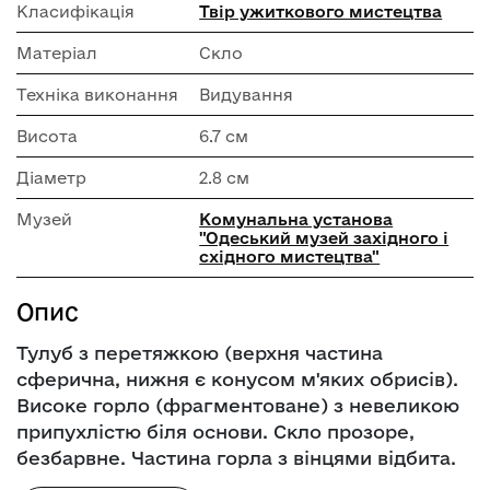
Класифікація
Твір ужиткового мистецтва
Матеріал
Скло
Техніка виконання
Видування
Висота
6.7 см
Діаметр
2.8 см
Музей
Комунальна установа
"Одеський музей західного і
східного мистецтва"
Опис
Тулуб з перетяжкою (верхня частина
сферична, нижня є конусом м'яких обрисів).
Високе горло (фрагментоване) з невеликою
припухлістю біля основи. Скло прозоре,
безбарвне. Частина горла з вінцями відбита.