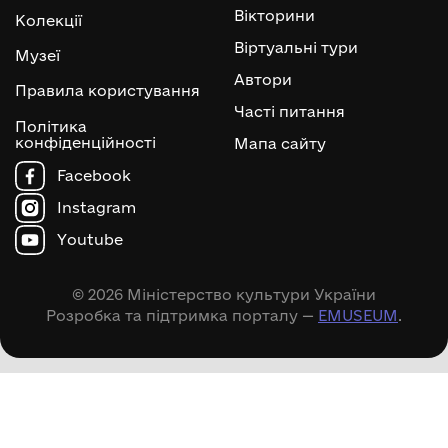
Вікторини
Колекції
Віртуальні тури
Музеї
Автори
Правила користування
Часті питання
Політика
конфіденційності
Мапа сайту
Facebook
Instagram
Youtube
© 2026 Міністерство культури України
Розробка та підтримка порталу —
EMUSEUM
.