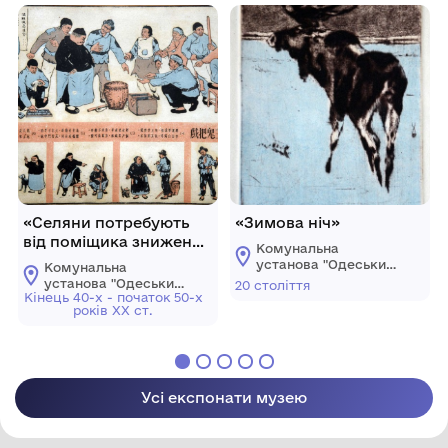
«Селяни потребують
«Зимова ніч»
від поміщика зниження
Комунальна
арендної плати»
установа "Одеський
Комунальна
музей західного і
установа "Одеський
20 століття
східного мистецтва"
Кінець 40-х - початок 50-х
музей західного і
років ХХ ст.
східного мистецтва"
Усі експонати музею