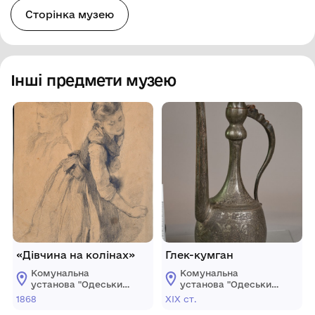
Сторінка музею
Інші предмети музею
«Дівчина на колінах»
Глек-кумган
Комунальна
Комунальна
установа "Одеський
установа "Одеський
музей західного і
музей західного і
1868
ХІХ ст.
східного мистецтва"
східного мистецтва"