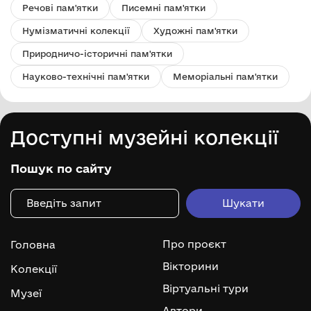
Речові пам'ятки
Писемні пам'ятки
Нумізматичні колекції
Художні пам'ятки
Природничо-історичні пам'ятки
Науково-технічні пам'ятки
Меморіальні пам'ятки
Доступні музейні колекції
Пошук по сайту
Про проєкт
Головна
Вікторини
Колекції
Віртуальні тури
Музеї
Автори