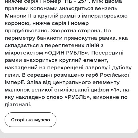
нижче серія і номер "НБ - 257". Між двома
правими колонами знаходиться вензель
Миколи ІІ в круглій рамці з імператорською
короною, нижче серія і номер
продубльовано. Зворотна сторона. По
периметру банкноти прямокутна рамка, яка
складається з переплетених ліній з
мікротекстом «ОДИН РУБЛЬ». Посередині
рамки знаходиться круглий елемент,
накладений на перехрещені лаврову і дубову
гілки. В середині розміщено герб Російської
імперії. Зліва від центрального елементу
малюнок великої стилізованої цифри «1», на
яку накладено слово «РУБЛЬ», виконане по
діагоналі.
Сторінка музею