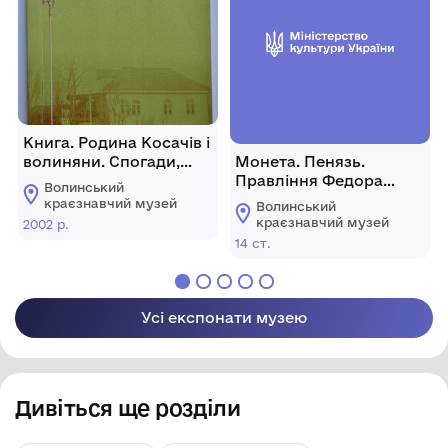
Книга. Родина Косачів і
волиняни. Спогади,
Монета. Пенязь.
перекази
Правління Федора
Волинський
Любартовича
краєзнавчий музей
Волинський
краєзнавчий музей
2002 р.
14 ст.
Усі експонати музею
Дивіться ще розділи