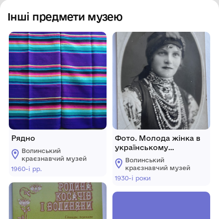
Інші предмети музею
Рядно
Фото. Молода жінка в
українському
Волинський
народному вбранні
краєзнавчий музей
Волинський
краєзнавчий музей
1960-і рр.
1930-і роки