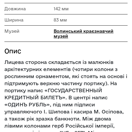
Довжина
142 мм
Ширина
83 мм
Музей
Волинський краєзнавчий
музей
Опис
Лицева сторона складається із малюнків
архітектурних елементів (чотири колони з
рослинним орнаментом, які стоять на основі і
підтримують верхню частину портику). На
портику напис «ГОСУДАРСТВЕННЫЙ
КРЕДИТНЫЙ БИЛЕТЪ». В центрі напис
«ОДИНЪ РУБЛЬ», під ним підписи
управляючого І. Шипова і касира М. Осіпова,
а також рік зразка банкноти. Між двома
лівими колонами герб Російської імперії,