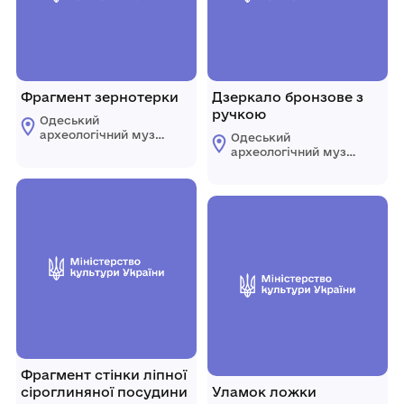
Фрагмент зернотерки
Дзеркало бронзове з
ручкою
Одеський
археологічний музей
Одеський
Національної
археологічний музей
академії наук
Національної
України
академії наук
України
Фрагмент стінки ліпної
сіроглиняної посудини
Уламок ложки