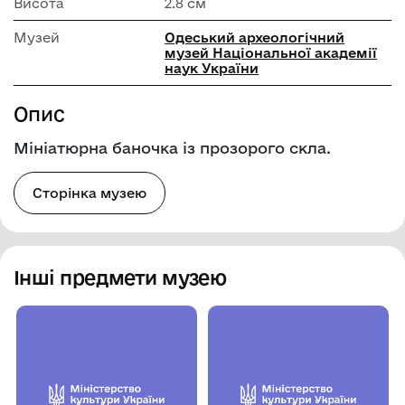
Висота
2.8 см
Музей
Одеський археологічний
музей Національної академії
наук України
Опис
Мініатюрна баночка із прозорого скла.
Сторінка музею
Інші предмети музею