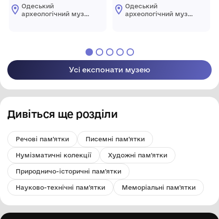
Одеський
Одеський
археологічний музей
археологічний музей
Національної
Національної
академії наук
академії наук
України
України
Усі експонати музею
Дивіться ще розділи
Речові пам'ятки
Писемні пам'ятки
Нумізматичні колекції
Художні пам'ятки
Природничо-історичні пам'ятки
Науково-технічні пам'ятки
Меморіальні пам'ятки