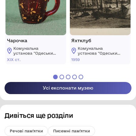
Чарочка
Яхтклуб
Комунальна
Комунальна
установа "Одеський
установа "Одеський
національний
національний
ХІХ ст.
1959
художній музей"
художній музей"
Усі експонати музею
Дивіться ще розділи
Речові пам'ятки
Писемні пам'ятки