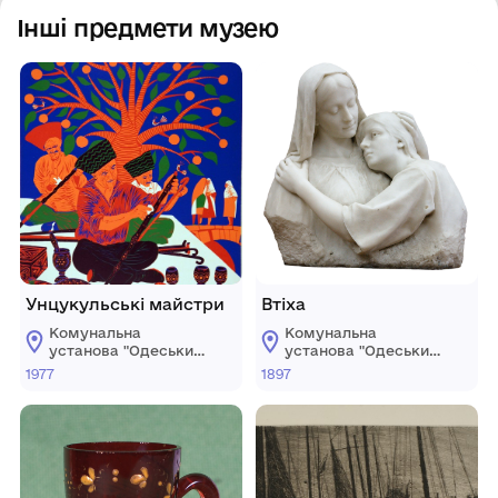
Інші предмети музею
Унцукульські майстри
Втіха
Комунальна
Комунальна
установа "Одеський
установа "Одеський
національний
національний
1977
1897
художній музей"
художній музей"