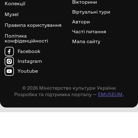
Вікторини
Колекції
Віртуальні тури
Музеї
Автори
Правила користування
Часті питання
Політика
конфіденційності
Мапа сайту
Facebook
Instagram
Youtube
© 2026 Міністерство культури України
Розробка та підтримка порталу —
EMUSEUM
.