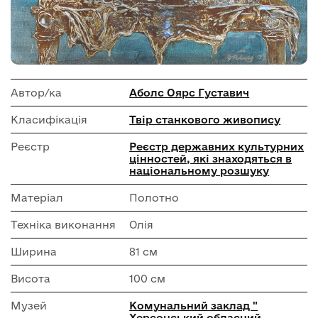
Автор/ка
Аболс Оярс Густавич
Класифікація
Твір станкового живопису
Реєстр
Реєстр державних культурних
цінностей, які знаходяться в
національному розшуку
Матеріал
Полотно
Техніка виконання
Олія
Ширина
81 см
Висота
100 см
Музей
Комунальний заклад "
Херсонський обласний