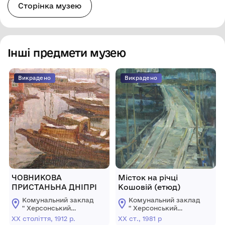
Сторінка музею
Інші предмети музею
Викрадено
Викрадено
ЧОВНИКОВА
Місток на річці
ПРИСТАНЬНА ДНІПРІ
Кошовій (етюд)
Комунальний заклад
Комунальний заклад
" Херсонський
" Херсонський
обласний художній
обласний художній
ХХ століття, 1912 р.
ХХ ст., 1981 р
музей ім.
музей ім.