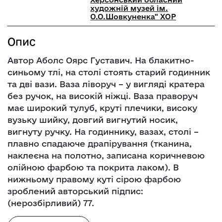
художній музей ім.
О.О.Шовкуненка" ХОР
Опис
Автор Аболс Оярс Густавич. На блакитно-
синьому тлі, на столі стоять старий годинник
та дві вази. Ваза ліворуч – у вигляді кратера
без ручок, на високій ніжці. Ваза праворуч
має широкий тулуб, круті плечики, високу
вузьку шийку, довгий вигнутий носик,
вигнуту ручку. На годиннику, вазах, столі –
плавно спадаюче драпірування (тканина,
наклеєна на полотно, записана коричневою
олійною фарбою та покрита лаком). В
нижньому правому куті сірою фарбою
зроблений авторський підпис:
(нерозбірливий) 77.