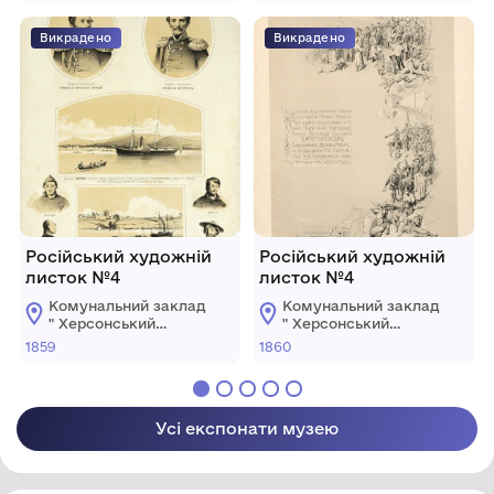
О.О.Шовкуненка"
О.О.Шовкуненка"
ХОР
ХОР
Викрадено
Викрадено
Російський художній
Російський художній
листок №4
листок №4
Комунальний заклад
Комунальний заклад
" Херсонський
" Херсонський
обласний художній
обласний художній
1859
1860
музей ім.
музей ім.
О.О.Шовкуненка"
О.О.Шовкуненка"
ХОР
ХОР
Усі експонати музею