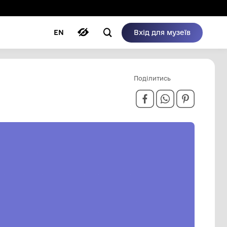
ому режимі
ри
Автори
Блог
EN