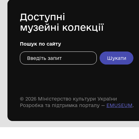
Дивіться ще розді
Речові пам'ятки
Писемні пам'ятки
Меморіальні пам'ятки