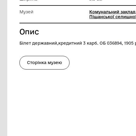
матеріа
Довжина
15 см
Ширина
9.5 см
Музей
Комунал
Піщансь
Опис
Білет державний,кредитний 3 карб. ОБ 0
Сторінка музею