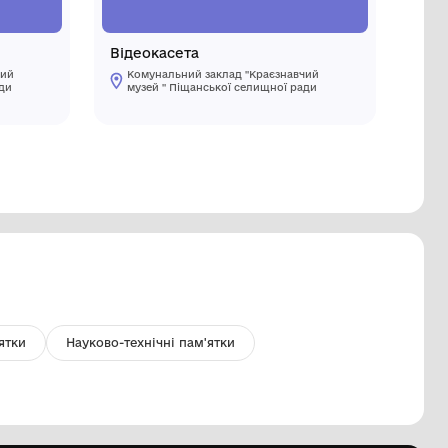
иска
Відеокас
Комунальний заклад "Краєзнавчий
Комуналь
музей " Піщанської селищної ради
музей " 