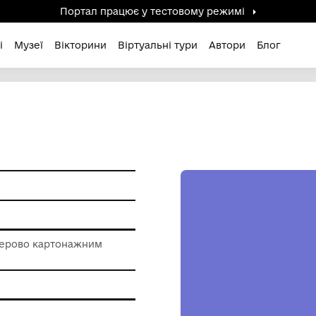
Портал працює у тестов
дені / Зниклі
Музеї
Вікторини
Віртуальні ту
ам'ятки
 роботи з паперово картонажним