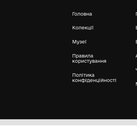
Усі експонати м
ли
Нумізматичні колекції
Художні пам'ятки