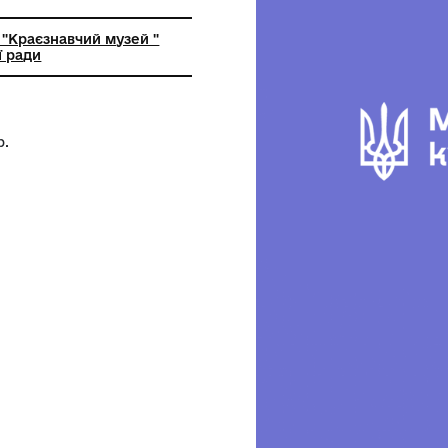
лом
ьний заклад "Краєзнавчий музей "
кої селищної ради
36894, 1905 р.