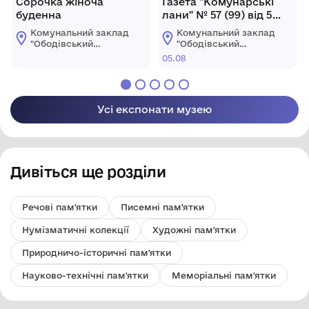
Сорочка жіноча
Газета "Комунарські
буденна
лани" № 57 (99) від 5
серпня 1932 року
Комунальний заклад
Комунальний заклад
"Ободівський
"Ободівський
краєзнавчий музей"
краєзнавчий музей"
05.08
Ободівської
Ободівської
сільської ради
сільської ради
Усі експонати музею
Дивіться ще розділи
Речові пам'ятки
Писемні пам'ятки
Нумізматичні колекції
Художні пам'ятки
Природничо-історичні пам'ятки
Науково-технічні пам'ятки
Меморіальні пам'ятки