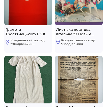
Грамота
Листівка поштова
Тростянецького РК КП
вітальна "С Новым
України Бабенку В.Х. -
годом!" Видавництво
Комунальний заклад
Комунальний заклад
громадському
МПФ Гознака, Москва,
"Ободівський
"Ободівський
кореспонденту
1982 рік.
краєзнавчий музей"
краєзнавчий музей"
Ободівської
Ободівської
районної газети.
сільської ради
сільської ради