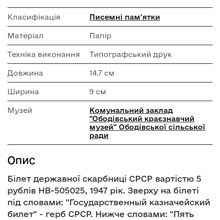
Класифікація
Писемні пам'ятки
Матеріал
Папір
Техніка виконання
Типографський друк
Довжина
14.7 см
Ширина
9 см
Музей
Комунальний заклад
"Ободівський краєзнавчий
музей" Ободівської сільської
ради
Опис
Білет державної скарбниці СРСР вартістю 5
рублів НВ-505025, 1947 рік. Зверху на білеті
під словами: "Государственный казначейский
билет" - герб СРСР. Нижче словами: "Пять