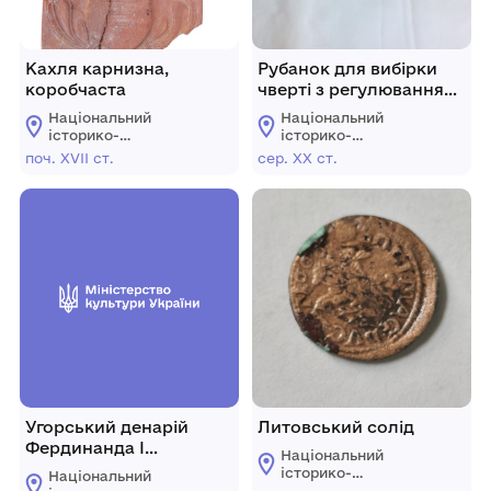
Кахля карнизна,
Рубанок для вибірки
коробчаста
чверті з регулюванням,
середина ХХ ст.
Національний
Національний
історико-
історико-
архітектурний
архітектурний
поч. XVII ст.
сер. ХХ ст.
заповідник
заповідник
"Кам'янець"
"Кам'янець"
Угорський денарій
Литовський солід
Фердинанда І
Національний
Габсбурга
історико-
Національний
архітектурний