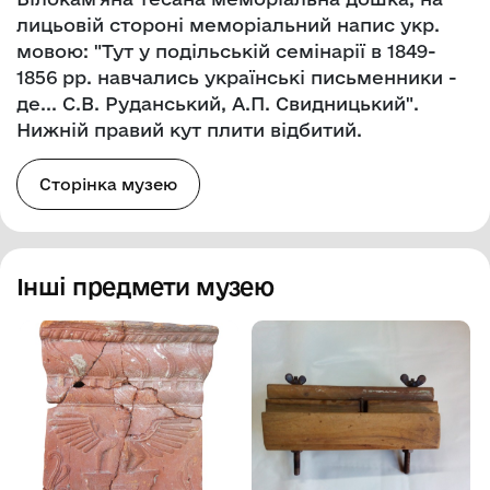
лицьовій стороні меморіальний напис укр.
мовою: "Тут у подільській семінарії в 1849-
1856 рр. навчались українські письменники -
де... С.В. Руданський, А.П. Свидницький".
Нижній правий кут плити відбитий.
Сторінка музею
Інші предмети музею