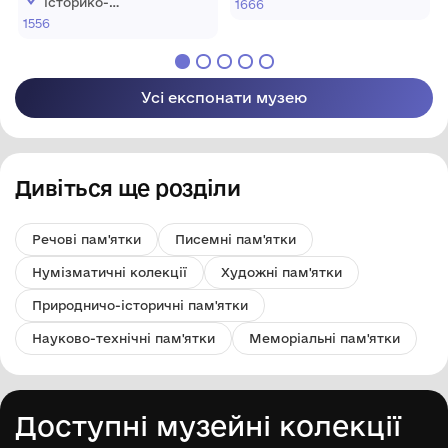
історико-
1666
заповідник
архітектурний
1556
"Кам'янець"
заповідник
"Кам'янець"
Усі експонати музею
Дивіться ще розділи
Речові пам'ятки
Писемні пам'ятки
Нумізматичні колекції
Художні пам'ятки
Природничо-історичні пам'ятки
Науково-технічні пам'ятки
Меморіальні пам'ятки
Доступні музейні колекції