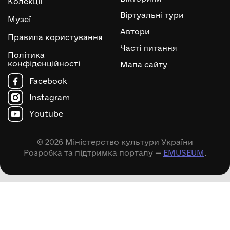
Колекції
Віртуальні тури
Музеї
Автори
Правила користування
Часті питання
Політика
конфіденційності
Мапа сайту
Facebook
Instagram
Youtube
© 2026 Міністерство культури України
Розробка та підтримка порталу —
EMUSEUM
.