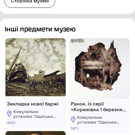
Сторінка музею
Інші предмети музею
Закладка нової баржі
Ранок. Із серії
«Корюківка 1 березня
Комунальна
1943 р.»
установа "Одеський
Комунальна
національний
установа "Одеський
1950
художній музей"
національний
1971
художній музей"