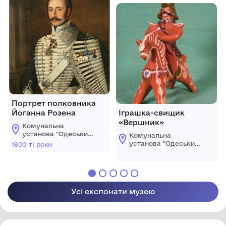
Портрет полковника
Йоганна Розена
Іграшка-свищик
«Вершник»
Комунальна
установа "Одеський
Комунальна
національний
установа "Одеський
1800-ті роки
художній музей"
національний
художній музей"
Усі експонати музею