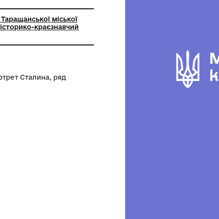
лом
ьний заклад Таращанської міської
аращанський історико-краєзнавчий
ху листа портрет Сталина, ряд