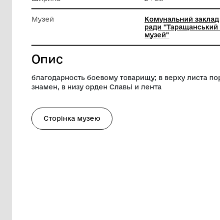
матеріа
Довжина
32.2 см
Ширина
24 см
Музей
Комунал
ради "Т
музей"
Опис
благодарность боевому товарищу; в вер
знамен, в низу орден Славьі и лента
Сторінка музею