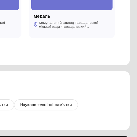
орщик глиняний
медаль
Комунальний заклад Таращанської
Комуналь
міської ради "Таращанський
міської 