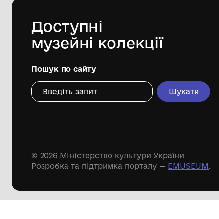
історико-краєзнавчий музей"
Дивіться ще розді
Речові пам'ятки
Писемні пам'ятки
Меморіальні пам'ятки