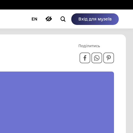
ому режимі
ри
Автори
Блог
EN