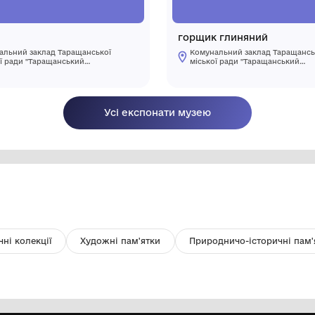
значок
г
Комунальний заклад Таращанської
міської ради "Таращанський