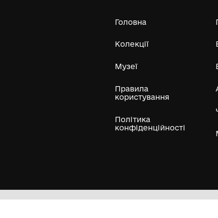
історико-краєзнавчий музей"
Усі експонати м
ли
Нумізматичні колекції
Художні пам'ятки