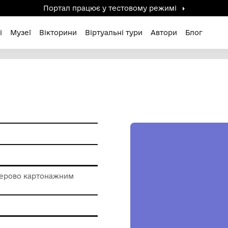
Портал працює у тестов
дені / Зниклі
Музеї
Вікторини
Віртуальні ту
т
 роботи з паперово картонажним