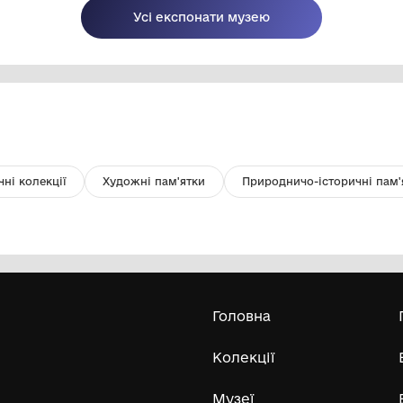
Рушник
Пл
КО "Шаргородський музей
образотворчого мистецтва"
Шаргородської міської ради
Усі експонати м