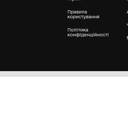
ли
Нумізматичні колекції
Художні пам'ятки
Гол
Кол
Муз