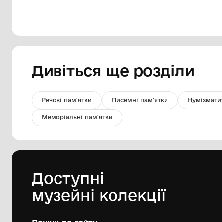
Пейзаж
КО "Шаргородський музей
образотворчого мистецтва"
Шаргородської міської ради
2014