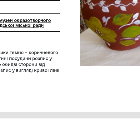
роботи з глиною
городський музей образотворчого
а" Шаргородської міської ради
ізовані горщики темно – коричневого
середній частині посудини розпис у
им листям по обидві сторони від
а кришках розпис у вигляді кривої лінії