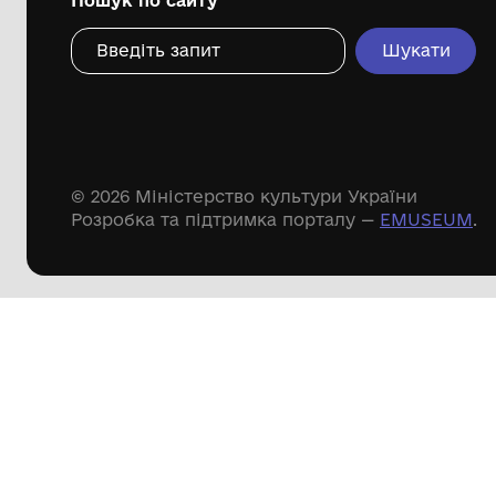
Дивіться ще розді
Речові пам'ятки
Писемні пам'ятки
Меморіальні пам'ятки
Доступні
музейні колекції