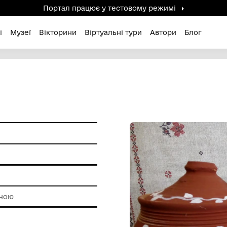
Портал працює у тестов
дені / Зниклі
Музеї
Вікторини
Віртуальні ту
тво