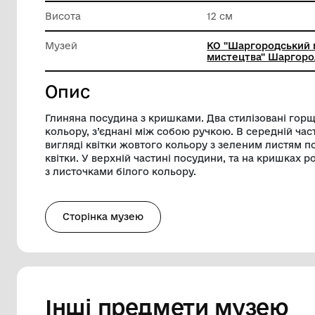
Техніка виконання
Техніки 
Ширина
24 см
Висота
12 см
Музей
КО "Шар
мистецтв
Опис
Глиняна посудина з кришками. Два стил
кольору, з’єднані між собою ручкою. В 
вигляді квітки жовтого кольору з зелен
квітки. У верхній частині посудини, та н
з листочками білого кольору.