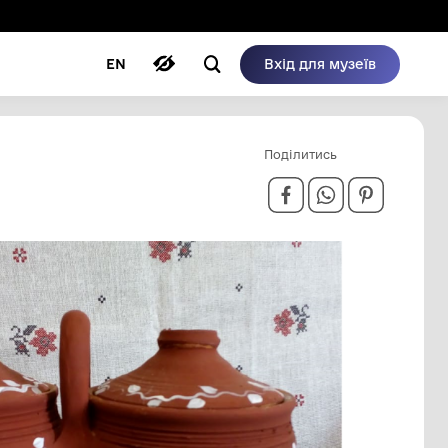
ому режимі
ри
Автори
Блог
EN