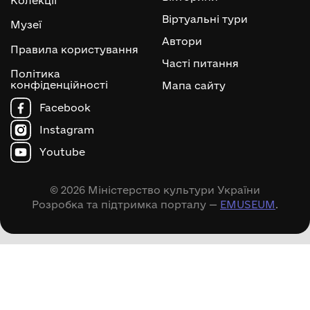
Колекції
Віртуальні тури
Музеї
Автори
Правила користування
Часті питання
Політика
конфіденційності
Мапа сайту
Facebook
Instagram
Youtube
© 2026 Міністерство культури України
Розробка та підтримка порталу —
EMUSEUM
.