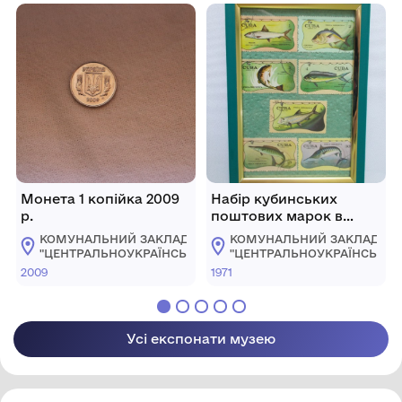
українського музично-
драматичного театру
імені М.
Кропивницького
Монета 1 копійка 2009
Набір кубинських
р.
поштових марок в
рамці
КОМУНАЛЬНИЙ ЗАКЛАД
КОМУНАЛЬНИЙ ЗАКЛАД
"ЦЕНТРАЛЬНОУКРАЇНСЬКИЙ
"ЦЕНТРАЛЬНОУКРАЇНСЬКИ
ОБЛАСНИЙ КРАЄЗНАВЧИЙ
ОБЛАСНИЙ КРАЄЗНАВЧИЙ
2009
1971
МУЗЕЙ"
МУЗЕЙ"
Усі експонати музею