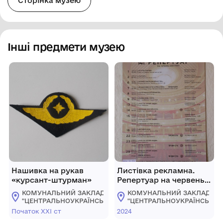
Сторінка музею
Інші предмети музею
Нашивка на рукав
Листівка рекламна.
«курсант-штурман»
Репертуар на червень
2024 року
КОМУНАЛЬНИЙ ЗАКЛАД
КОМУНАЛЬНИЙ ЗАКЛАД
Кіровоградського
"ЦЕНТРАЛЬНОУКРАЇНСЬКИЙ
"ЦЕНТРАЛЬНОУКРАЇНСЬКИ
академічного
ОБЛАСНИЙ КРАЄЗНАВЧИЙ
ОБЛАСНИЙ КРАЄЗНАВЧИЙ
Початок ХХІ ст
2024
МУЗЕЙ"
МУЗЕЙ"
обласного