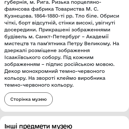
губернія, м. Рига. Ризька порцеляно-
фаянсова фабрика Товариства М. С.
Кузнєцова. 1864-1880-ті рр. Тло біле. Обриси
чіткі, борт відсутній, стінки високі, увігнуті
досередини. Прикрашені зображеннями
будівель м. Санкт-Петербург – Академії
мистецтв та пам'ятника Петру Великому. На
дзеркалі розміщене зображення
Ісаакіївського собору. Під кожним
зображенням – підпис російською мовою.
Декор монохромний темно-червоного
кольору. На звороті клеймо виробника
темно-червоного кольору.
Сторінка музею
Інші предмети музею