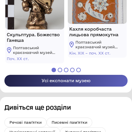
Кахля коробчаста
Скульптура. Божество
лицьова прямокутна
Ганеша
Полтавський
краєзнавчий музей
Полтавський
імені Василя
краєзнавчий музей
Кін. XIX – поч. ХХ ст.
Кричевського
імені Василя
Поч. ХХ ст.
Кричевського
Усі експонати музею
Дивіться ще розділи
Речові пам'ятки
Писемні пам'ятки