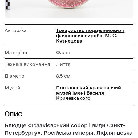
Автор/ка
Товариство порцелянових і
фаянсових виробів М. С.
Кузнєцова
Матеріал
Фаянс
Техніка виконання
Лиття
Діаметр
8.5 см
Музей
Полтавський краєзнавчий
музей імені Василя
Кричевського
Опис
Блюдце «Ісаакієвський собор і види Санкт-
Петербургу». Російська імперія, Ліфляндська