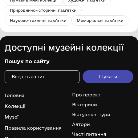
Нумізматичні колекції
Художні пам'ятки
Природничо-історичні пам'ятки
Науково-технічні пам'ятки
Меморіальні пам'ятки
Доступні музейні колекції
Пошук по сайту
Про проєкт
Головна
Вікторини
Колекції
Віртуальні тури
Музеї
Автори
Правила користування
Часті питання