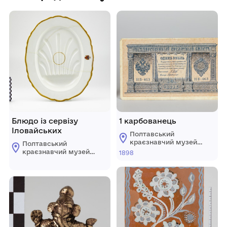
Блюдо із сервізу
1 карбованець
Іловайських
Полтавський
краєзнавчий музей
Полтавський
імені Василя
краєзнавчий музей
1898
Кричевського
імені Василя
Кричевського