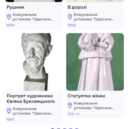
Рушник
В дорозі
Комунальна
Комунальна
установа "Одеський
установа "Одеський
національний
національний
1978
1960
художній музей"
художній музей"
Портрет художника
Статуетка жінки
Євгена Буковецького
Комунальна
установа "Одеський
Комунальна
національний
установа "Одеський
ХІХ ст.
художній музей"
національний
1947
художній музей"