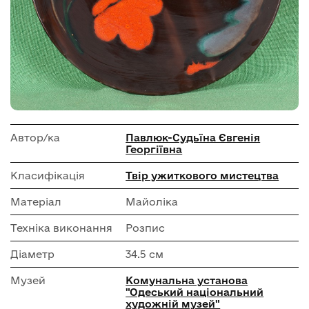
Автор/ка
Павлюк-Судьїна Євгенія
Георгіївна
Класифікація
Твір ужиткового мистецтва
Матеріал
Майоліка
Техніка виконання
Розпис
Діаметр
34.5 см
Музей
Комунальна установа
"Одеський національний
художній музей"