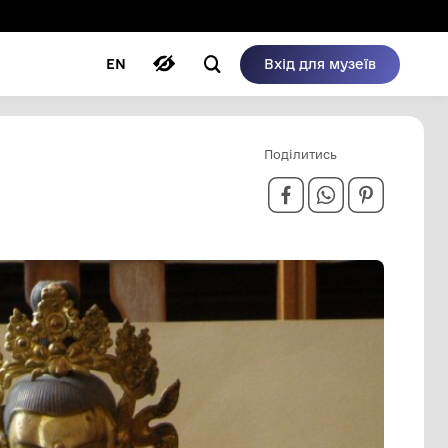
ому режимі
ри
Автори
Блог
EN
АЮС?),