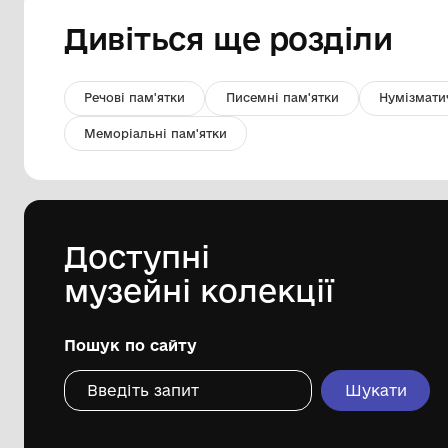
Прапор із вишивкою "Дракон"
Комунальна установа "Одеський
музей західного і східного мистецтва"
XIX ст.