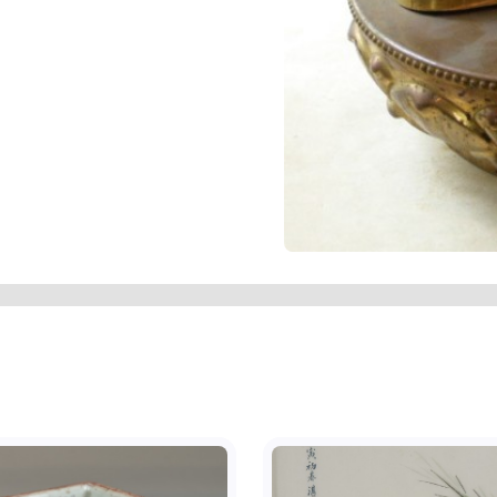
орною фарбою «ВИ 50». Позаду фігури
.И.50".