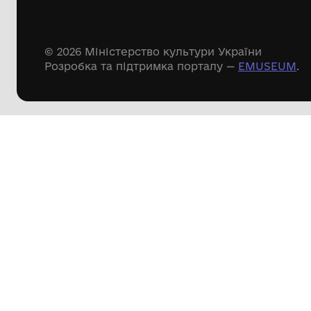
Дивіться ще розді
Речові пам'ятки
Писемні пам'ятки
Меморіальні пам'ятки
Доступні
музейні колекції
Пошук по сайту