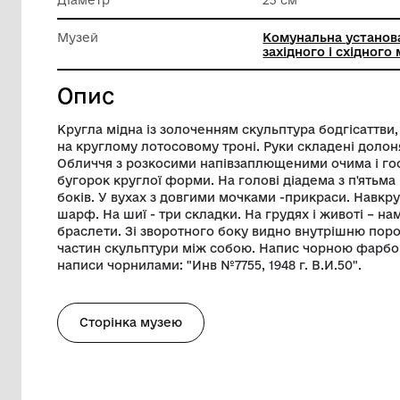
Техніка виконання
Штампув
Висота
39 см
Діаметр
23 см
Музей
Комунал
західног
Опис
Кругла мідна із золоченням скульптура 
на круглому лотосовому троні. Руки скл
Обличчя з розкосими напівзаплющеними
бугорок круглої форми. На голові діадем
боків. У вухах з довгими мочками -прик
шарф. На шиї - три складки. На грудях і 
браслети. Зі зворотного боку видно вн