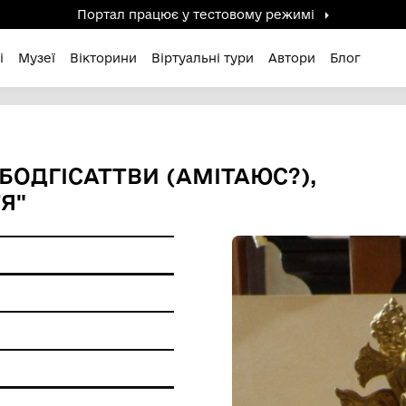
Портал працює у тестов
дені / Зниклі
Музеї
Вікторини
Віртуальні ту
ЕННЯ БОДГІСАТТВИ (АМІТ
О ЖИТТЯ"
сплав