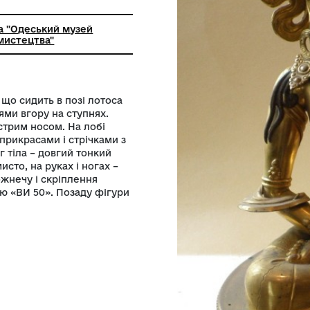
ання
ьна установа "Одеський музей
о і східного мистецтва"
бодгісаттви, що сидить в позі лотоса
адені долонями вгору на ступнях.
 очима і гострим носом. На лобі
а з п'ятьма прикрасами і стрічками з
раси. Навкруг тіла – довгий тонкий
животі – намисто, на руках і ногах –
утрішню порожнечу і скріплення