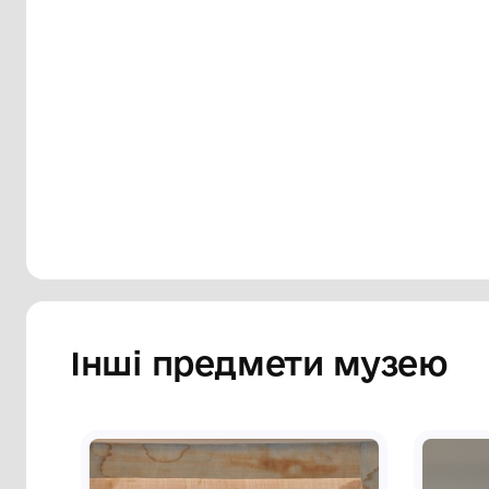
частин скульптури між собою. Напис ч
написи чорнилами: "Инв №7755, 1948 г. В
Сторінка музею