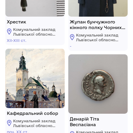
Хрестик
Жупан бунчужного
кінного полку Чорних
Комунальний заклад
запорожців
Львівської обласної
Комунальний заклад
(реконструкція)
ради "Львівський
Львівської обласної
ХІІ-ХІІІ ст.
історичний музей"
ради "Львівський
-
історичний музей"
Кафедральний собор
Денарій Тіта
Комунальний заклад
Веспасіана
Львівської обласної
ради "Львівський
поч. ХХ ст.
Комунальний заклад