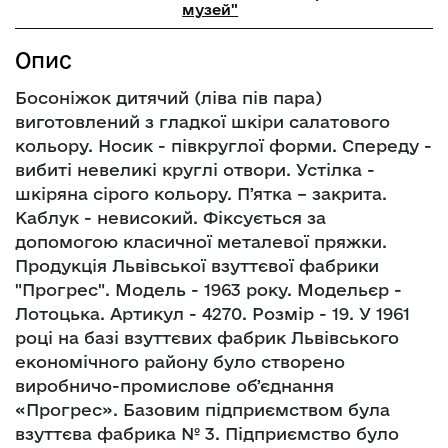
музей"
Опис
Босоніжок дитячий (ліва пів пара)
виготовлений з гладкої шкіри салатового
кольору. Носик - півкруглої форми. Спереду -
вибиті невеликі круглі отвори. Устілка -
шкіряна сірого кольору. Пʼятка – закрита.
Каблук - невисокий. Фіксується за
допомогою класичної металевої пряжки.
Продукція Львівської взуттєвої фабрики
"Прогрес". Модель - 1963 року. Модельєр -
Лотоцька. Артикул - 4270. Розмір - 19. У 1961
році на базі взуттєвих фабрик Львівського
економічного району було створено
виробничо-промислове обʼєднання
«Прогрес». Базовим підприємством була
взуттєва фабрика № 3. Підприємство було