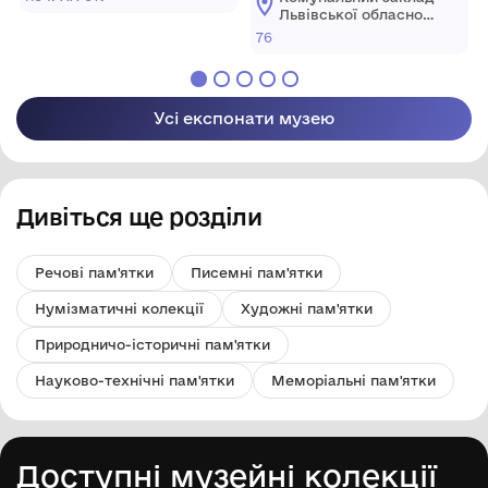
історичний музей"
Львівської обласної
ради "Львівський
76
історичний музей"
Усі експонати музею
Дивіться ще розділи
Речові пам'ятки
Писемні пам'ятки
Нумізматичні колекції
Художні пам'ятки
Природничо-історичні пам'ятки
Науково-технічні пам'ятки
Меморіальні пам'ятки
Доступні музейні колекції