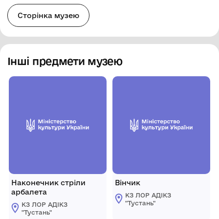
Сторінка музею
Інші предмети музею
Наконечник стріли
Вінчик
арбалета
КЗ ЛОР АДІКЗ
"Тустань"
КЗ ЛОР АДІКЗ
"Тустань"