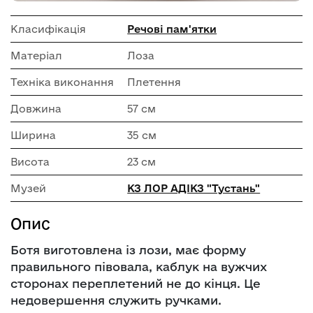
Класифікація
Речові пам'ятки
Матеріал
Лоза
Техніка виконання
Плетення
Довжина
57 см
Ширина
35 см
Висота
23 см
Музей
КЗ ЛОР АДІКЗ "Тустань"
Опис
Ботя виготовлена із лози, має форму
правильного півовала, каблук на вужчих
сторонах переплетений не до кінця. Це
недовершення служить ручками.