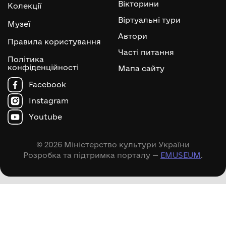
Вікторини
Колекції
Віртуальні тури
Музеї
Автори
Правила користування
Часті питання
Політика
конфіденційності
Мапа сайту
Facebook
Instagram
Youtube
© 2026 Міністерство культури України
Розробка та підтримка порталу —
EMUSEUM
.