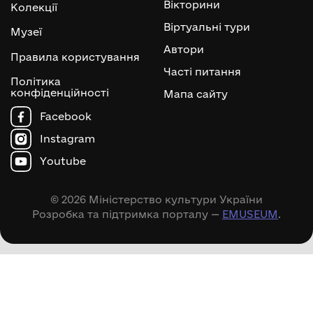
Вікторини
Колекції
Віртуальні тури
Музеї
Автори
Правила користування
Часті питання
Політика
конфіденційності
Мапа сайту
Facebook
Instagram
Youtube
© 2026 Міністерство культури України
Розробка та підтримка порталу —
EMUSEUM
.