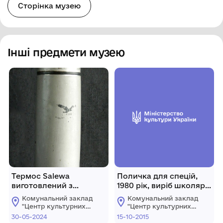
Сторінка музею
Інші предмети музею
Термос Salewa
Поличка для спецій,
виготовлений з
1980 рік, виріб школярів
нержавіючої сталі.
Костопільської ЗОШ
Комунальний заклад
Комунальний заклад
№1
"Центр культурних
"Центр культурних
послуг"
послуг"
30-05-2024
15-10-2015
Костопільської
Костопільської