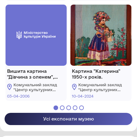
міської ради
міської ради
Вишита картина
Картина "Катерина"
"Дівчина з оленем",
1950-х років.
середина ХХ ст.
Комунальний заклад
Комунальний заклад
"Центр культурних
"Центр культурних
послуг"
послуг"
03-04-2006
10-04-2024
Костопільської
Костопільської
міської ради
міської ради
Усі експонати музею