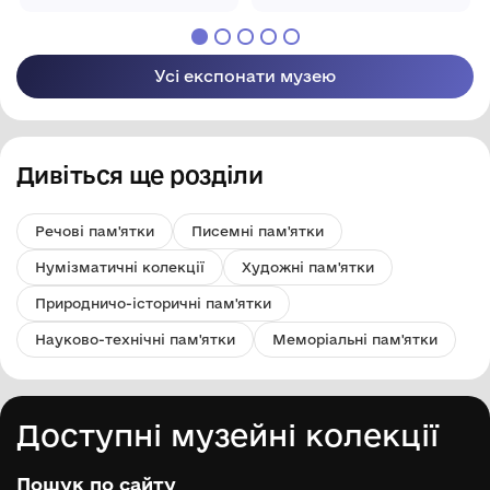
"Таращанський
"Таращанський
історико-
історико-
краєзнавчий музей"
краєзнавчий музей"
Усі експонати музею
Дивіться ще розділи
Речові пам'ятки
Писемні пам'ятки
Нумізматичні колекції
Художні пам'ятки
Природничо-історичні пам'ятки
Науково-технічні пам'ятки
Меморіальні пам'ятки
Доступні музейні колекції
Пошук по сайту