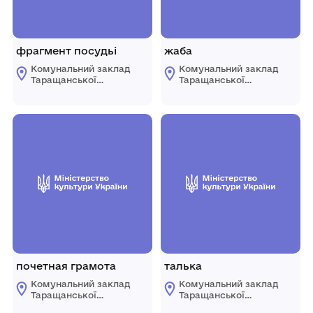
фрагмент посудьі
жаба
Комунальний заклад
Комунальний заклад
Таращанської
Таращанської
міської ради
міської ради
"Таращанський
"Таращанський
історико-
історико-
краєзнавчий музей"
краєзнавчий музей"
почетная грамота
талька
Комунальний заклад
Комунальний заклад
Таращанської
Таращанської
міської ради
міської ради