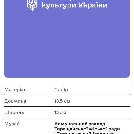
Матеріал
Папір
Довжина
18.5 см
Ширина
13 см
Музей
Комунальний заклад
Таращанської міської ради
"Таращанський історико-