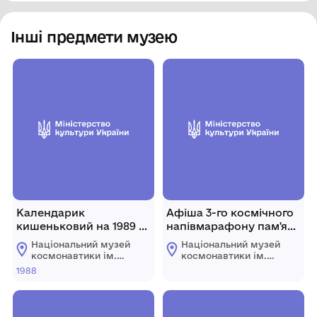
Інші предмети музею
Календарик
Афіша 3-го космічного
кишеньковий на 1989 р.
напівмарафону пам'яті
із зображенням ОС
Л. К. Каденюка.
Національний музей
Національний музей
«Салют».
Художник Ю. Дубінін.
космонавтики ім.
космонавтики ім.
2018 р., Україна, м.
С.П. Корольова
С.П. Корольова
1988
Житомирської
Житомирської
Житомир
обласної ради
обласної ради