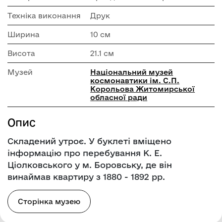
Техніка виконання
Друк
Ширина
10 см
Висота
21.1 см
Музей
Національний музей
космонавтики ім. С.П.
Корольова Житомирської
обласної ради
Опис
Складений утроє. У буклеті вміщено
інформацію про перебування К. Е.
Ціолковського у м. Боровську, де він
винаймав квартиру з 1880 - 1892 рр.
Сторінка музею