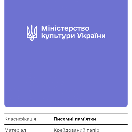
Класифікація
Писемні пам'ятки
Матеріал
Крейдований папір