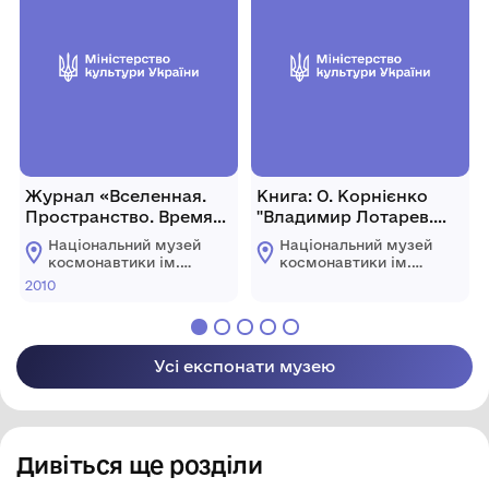
Журнал «Вселенная.
Книга: О. Корнієнко
Пространство. Время»
"Владимир Лотарев.
№11, 2010 р., Україна, К.
Жизнь, отданная
Національний музей
Національний музей
авиации" (рос. мовою).
космонавтики ім.
космонавтики ім.
2014 р., Україна, м.
С.П. Корольова
С.П. Корольова
2010
Житомирської
Житомирської
Запоріжжя, 304 с.
обласної ради
обласної ради
Усі експонати музею
Дивіться ще розділи