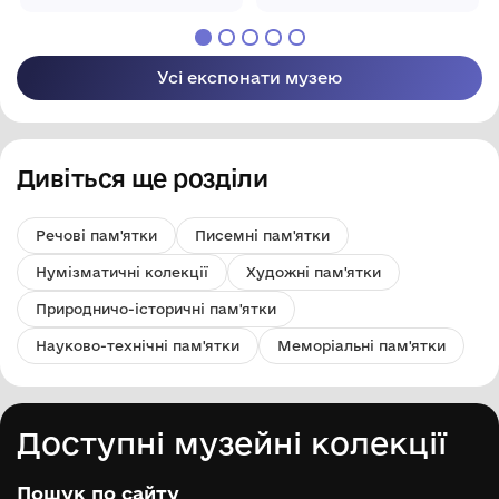
"Таращанський
"Таращанський
історико-
історико-
краєзнавчий музей"
краєзнавчий музей"
Усі експонати музею
Дивіться ще розділи
Речові пам'ятки
Писемні пам'ятки
Нумізматичні колекції
Художні пам'ятки
Природничо-історичні пам'ятки
Науково-технічні пам'ятки
Меморіальні пам'ятки
Доступні музейні колекції
Пошук по сайту