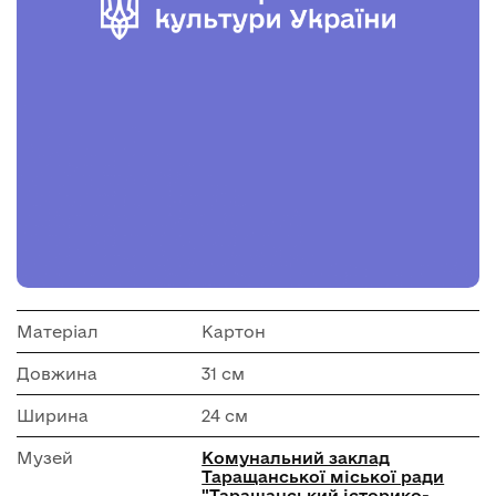
Матеріал
Картон
Довжина
31 см
Ширина
24 см
Музей
Комунальний заклад
Таращанської міської ради
"Таращанський історико-