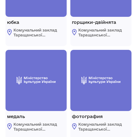
юбка
горщики-двійнята
Комунальний заклад
Комунальний заклад
Таращанської
Таращанської
міської ради
міської ради
"Таращанський
"Таращанський
історико-
історико-
краєзнавчий музей"
краєзнавчий музей"
медаль
фотография
Комунальний заклад
Комунальний заклад
Таращанської
Таращанської
міської ради
міської ради