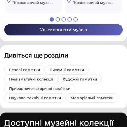
"Краєзнавчий музей
"Краєзнавчий музей
" Піщанської
" Піщанської
селищної ради
селищної ради
Усі експонати музею
Дивіться ще розділи
Речові пам'ятки
Писемні пам'ятки
Нумізматичні колекції
Художні пам'ятки
Природничо-історичні пам'ятки
Науково-технічні пам'ятки
Меморіальні пам'ятки
Доступні музейні колекції