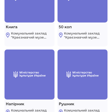
Книга
50 коп
Комунальний заклад
Комунальний заклад
"Краєзнавчий музей
"Краєзнавчий музей
" Піщанської
" Піщанської
селищної ради
селищної ради
Напірник
Рушник
Комунальний заклад
Комунальний заклад