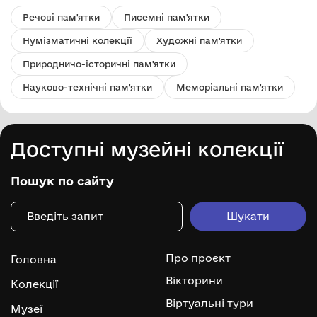
Речові пам'ятки
Писемні пам'ятки
Нумізматичні колекції
Художні пам'ятки
Природничо-історичні пам'ятки
Науково-технічні пам'ятки
Меморіальні пам'ятки
Доступні музейні колекції
Пошук по сайту
Про проєкт
Головна
Вікторини
Колекції
Віртуальні тури
Музеї