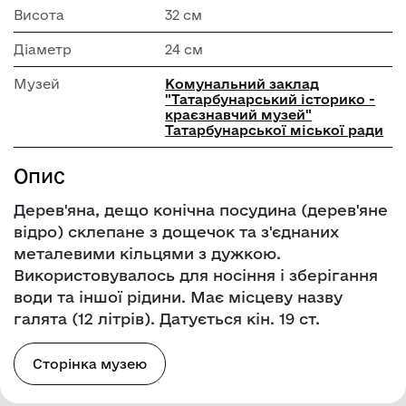
Висота
32 см
Діаметр
24 см
Музей
Комунальний заклад
"Татарбунарський історико -
краєзнавчий музей"
Татарбунарської міської ради
Опис
Дерев'яна, дещо конічна посудина (дерев'яне
відро) склепане з дощечок та з'єднаних
металевими кільцями з дужкою.
Використовувалось для носіння і зберігання
води та іншої рідини. Має місцеву назву
галята (12 літрів). Датується кін. 19 ст.
Сторінка музею