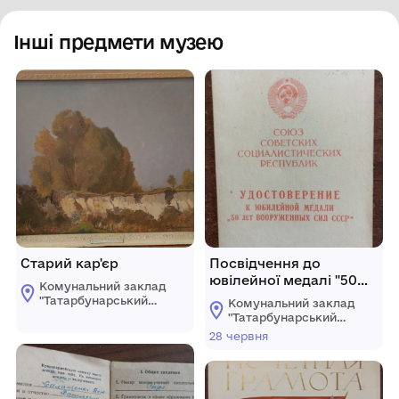
Інші предмети музею
Старий кар'єр
Посвідчення до
ювілейної медалі "50
Комунальний заклад
років Збройних Сил
"Татарбунарський
Комунальний заклад
СРСР"
історико -
"Татарбунарський
краєзнавчий музей"
історико -
28 червня
Татарбунарської
краєзнавчий музей"
міської ради
Татарбунарської
міської ради