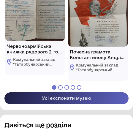
Червоноармійська
книжка рядового 2-го
Почесна грамота
УКраїнського фронту
Константинову Андрію
Комунальний заклад
Силатенко Якова
Константиновичу
"Татарбунарський
Комунальний заклад
Васильовича
історико -
"Татарбунарський
краєзнавчий музей"
історико -
Татарбунарської
краєзнавчий музей"
міської ради
Татарбунарської
міської ради
Усі експонати музею
Дивіться ще розділи