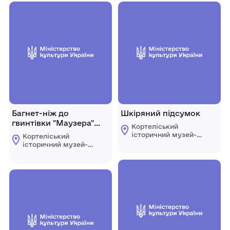
Багнет-ніж до
Шкіряний підсумок
гвинтівки "Маузера"
Кортеліський
98К
історичний музей-
Кортеліський
філія КЗ "Центр
історичний музей-
культурних послуг"
філія КЗ "Центр
Ратнівської
культурних послуг"
селищної ради
Ратнівської
селищної ради