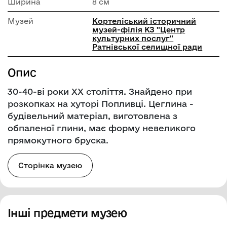
Ширина
8 см
Музей
Кортеліський історичний
музей-філія КЗ "Центр
культурних послуг"
Ратнівської селищної ради
Опис
30-40-ві роки ХХ століття. Знайдено при
розкопках на хуторі Попливці. Цеглина -
будівельний матеріал, виготовлена з
обпаленої глини, має форму невеликого
прямокутного бруска.
Сторінка музею
Інші предмети музею