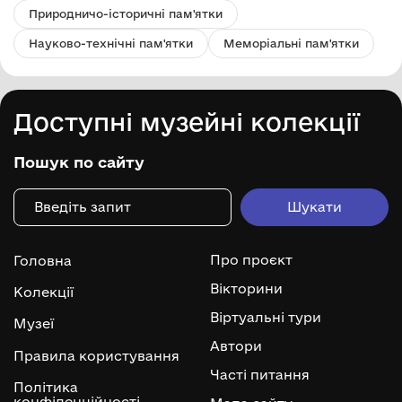
Природничо-історичні пам'ятки
Науково-технічні пам'ятки
Меморіальні пам'ятки
Доступні музейні колекції
Пошук по сайту
Про проєкт
Головна
Вікторини
Колекції
Віртуальні тури
Музеї
Автори
Правила користування
Часті питання
Політика
конфіденційності