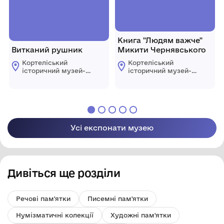
Книга "Людям важче"
Витканий рушник
Микити Чернявського
Кортеліський
Кортеліський
історичний музей-
історичний музей-
філія КЗ "Центр
філія КЗ "Центр
культурних послуг"
культурних послуг"
Ратнівської
Ратнівської
селищної ради
селищної ради
Усі експонати музею
Дивіться ще розділи
Речові пам'ятки
Писемні пам'ятки
Нумізматичні колекції
Художні пам'ятки