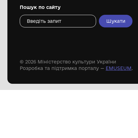
Дивіться ще розді
Речові пам'ятки
Писемні пам'ятки
Меморіальні пам'ятки
Доступні
музейні колекції