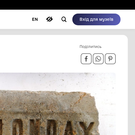
ому режимі
ри
Автори
Блог
EN