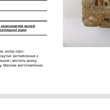
ангельський краєзнавчий музей
ангельської селищної ради
кутної форми, колір сіро-
 Ззовні прямокутне заглиблення з
лини відламаний і містить внизу
рого кольору. Масове виготовлення.