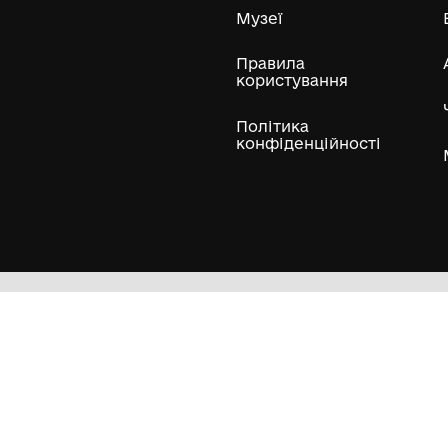
ли
Нумізматичні колекції
Художні пам'ятки
Гол
Кол