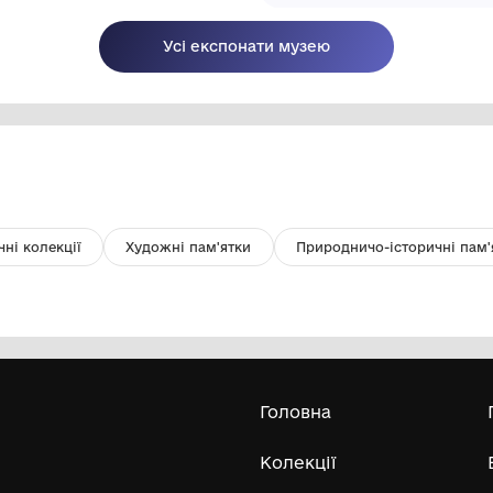
Патрон гвинтівки 7,62х54 мм R
Гі
пр
Новоархангельський краєзнавчий
музей Новоархангельської селищної
ради
1930 р.,
194
Усі експонати м