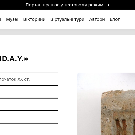
Портал працює у тестов
дені / Зниклі
Музеї
Вікторини
Віртуальні ту
N.LOND.А.Y.»
ловина ХІХ–початок ХХ ст.
и побуту
на глина