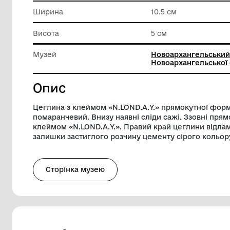
Техніка виконання
Випал
Довжина
19 см
Ширина
10.5 см
Висота
5 см
Музей
Новоарх
Новоарх
Опис
Цеглина з клеймом «N.LOND.А.Y.» прямо
помаранчевий. Внизу наявні сліди сажі.
клеймом «N.LOND.А.Y.». Правий край цег
залишки застиглого розчину цементу сі