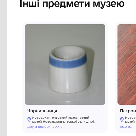
Сторінка музею
Інші предмети му