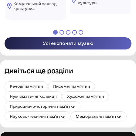
культури
Комунальний заклад
"Комплексний музей
культури
історії"
"Комплексний музей
Царичанської
історії"
селищної ради
Царичанської
селищної ради
Усі експонати музею
Дивіться ще розділи
Речові пам'ятки
Писемні пам'ятки
Нумізматичні колекції
Художні пам'ятки
Природничо-історичні пам'ятки
Науково-технічні пам'ятки
Меморіальні пам'ятки