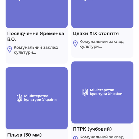
Посвідчення Яременка
Цвяхи ХІХ століття
В.О.
Комунальний заклад
культури
Комунальний заклад
"Комплексний музей
культури
історії"
"Комплексний музей
Царичанської
історії"
селищної ради
Царичанської
селищної ради
ПТРК (учбовий)
Гільза (30 мм)
Комунальний заклад