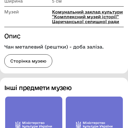
Ширина
5 см
Музей
Комунальний заклад культури
"Комплексний музей історії"
Царичанської селищної ради
Опис
Чан металевий (рештки) - доба заліза.
Сторінка музею
Інші предмети музею