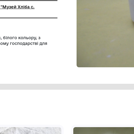
ний заклад "Музей Хліба с.
я"
чної форми, білого кольору, з
ь у домашньому господарстві для