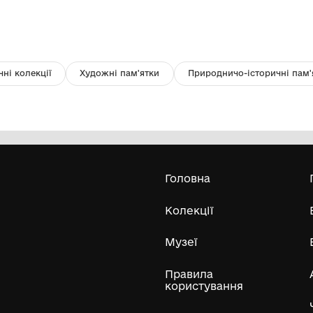
Форма для випічки фліба.
В
Комунальний заклад "Музей Хліба с.
Білопілля"
Усі експонати м
ли