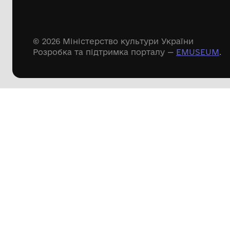
Речові пам'ятки
Писемні пам'ятки
Меморіальні пам'ятки
Доступні
музейні колекції
Пошук по сайту