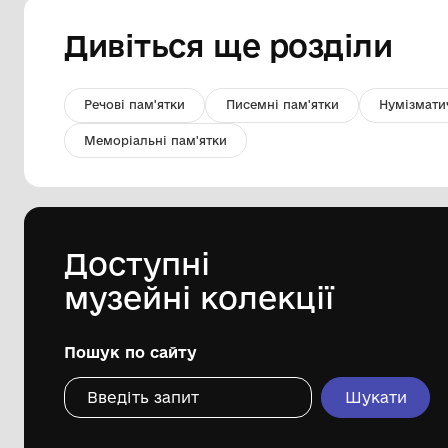
Миска неглибока
Комунальний заклад "Музей Хліба с.
Білопілля"
Дивіться ще розді