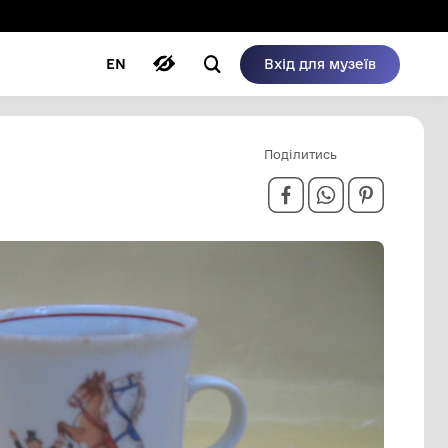
ому режимі
ри
Автори
Блог
EN