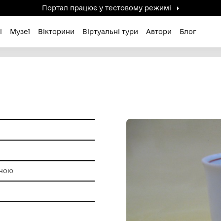
Портал працює у тестов
дені / Зниклі
Музеї
Вікторини
Віртуальні ту
А
ам'ятки
арфор
роботи з глиною