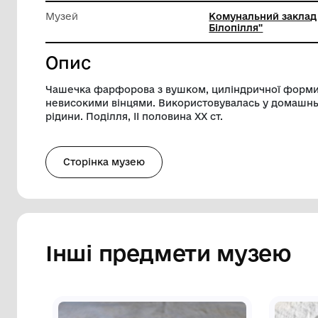
Висота
7 см
Діаметр
6 см
Музей
Комуналь
Білопілл
Опис
Чашечка фарфорова з вушком, циліндри
невисокими вінцями. Використовувалас
рідини. Поділля, ІІ половина ХХ ст.
Сторінка музею