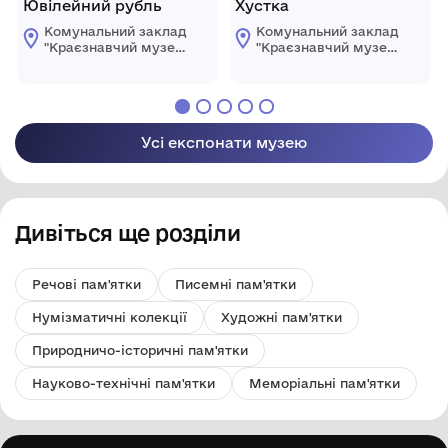
Ювілейний рубль
Хустка
Комунальний заклад
Комунальний заклад
"Краєзнавчий музей
"Краєзнавчий музей
" Піщанської
" Піщанської
селищної ради
селищної ради
Усі експонати музею
Дивіться ще розділи
Речові пам'ятки
Писемні пам'ятки
Нумізматичні колекції
Художні пам'ятки
Природничо-історичні пам'ятки
Науково-технічні пам'ятки
Меморіальні пам'ятки