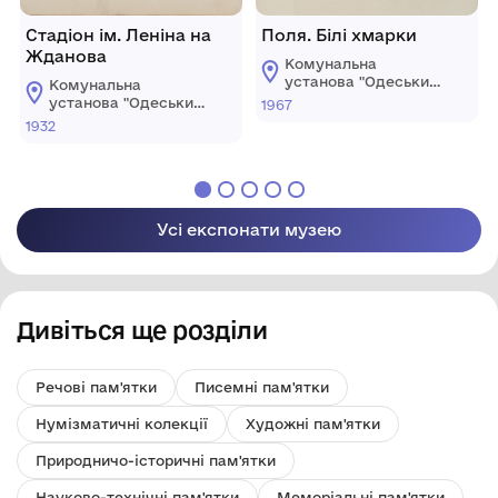
Стадіон ім. Леніна на
Поля. Білі хмарки
Жданова
Комунальна
установа "Одеський
Комунальна
національний
установа "Одеський
1967
художній музей"
національний
1932
художній музей"
Усі експонати музею
Дивіться ще розділи
Речові пам'ятки
Писемні пам'ятки
Нумізматичні колекції
Художні пам'ятки
Природничо-історичні пам'ятки
Науково-технічні пам'ятки
Меморіальні пам'ятки