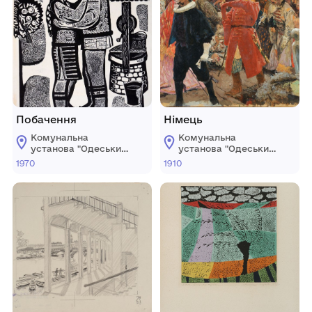
Побачення
Німець
Комунальна
Комунальна
установа "Одеський
установа "Одеський
національний
національний
1970
1910
художній музей"
художній музей"